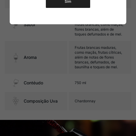
Sim
Médio corpo, com ótima
acidez e final marcado por
Sabor
frutas brancas, como maçãs,
flores brancas, além de
toques defumados e de mel.
Frutas brancas maduras,
como maçãs, frutas cítricas,
Aroma
além de notas de flores
brancas, defumados, de
baunilha e toques de mel.
Contéudo
750 ml
Composição Uva
Chardonnay