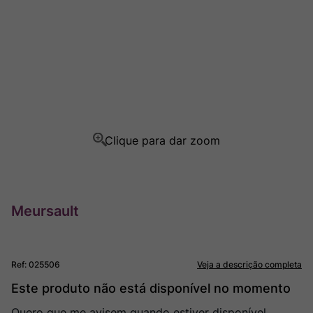
Champagne
8
º
Rocim
9
º
Ver Sacrum
10
º
Meursault
Ref
:
025506
Veja a descrição completa
Este produto não está disponível no momento
Quero que me avisem quando estiver disponível