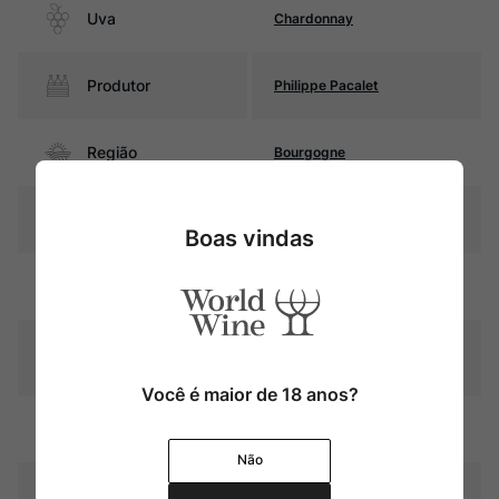
Uva
Chardonnay
Produtor
Philippe Pacalet
Região
Bourgogne
Pais
França
Boas vindas
Amarelo palha com reflexos
Cor
esverdeados
Graduação Alcóoli
13,5%
ca
Você é maior de 18 anos?
13 meses em barris de
Amadurecimento
carvalho
Não
Temperatura
10ºC – 12ºC