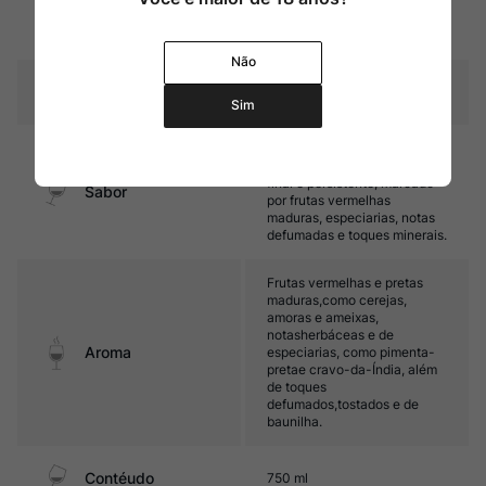
carvalho francês sem
Amadurecimento
tostagem e 6 meses em
garrafa
Não
Temperatura
16ºC – 18ºC
Sim
Médio corpo, com taninos
firmes e ótima acidez. Seu
final é persistente, marcado
Sabor
por frutas vermelhas
maduras, especiarias, notas
defumadas e toques minerais.
Frutas vermelhas e pretas
maduras,como cerejas,
amoras e ameixas,
notasherbáceas e de
Aroma
especiarias, como pimenta-
pretae cravo-da-Índia, além
de toques
defumados,tostados e de
baunilha.
Contéudo
750 ml