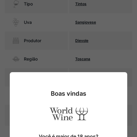
Tipo
Tintos
Uva
Sangiovese
Produtor
Dievole
Região
Toscana
Pais
Itália
Boas vindas
Rubi intenso com reflexos
Cor
violáceos
Graduação Alcóoli
14,5%
ca
17 meses em bottis de
Você é maior de 18 anos?