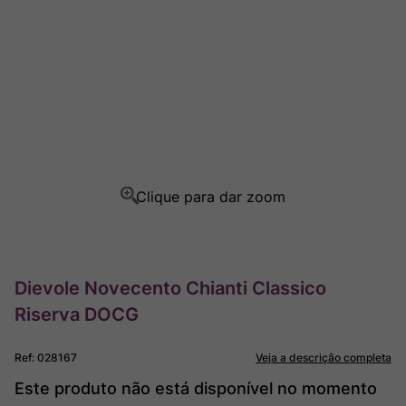
Rocim
8
º
Ver Sacrum
9
º
Champagne
10
º
Dievole Novecento Chianti Classico
Riserva DOCG
Ref
:
028167
Veja a descrição completa
Este produto não está disponível no momento