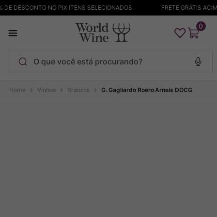
DE DESCONTO NO PIX ITENS SELECIONADOS
FRETE GRÁTIS ACIMA
0
O que você está procurando?
Termos mais buscados
Vinhos
Brancos
G. Gagliardo Roero Arneis DOCG
Maçanita
1
º
Pinot Noir
2
º
Bodega Garzon
3
º
Garzon
4
º
Chablis
5
º
Barolo
6
º
Pacalet
7
º