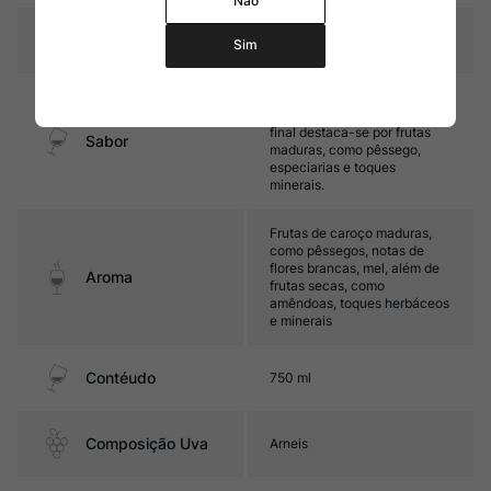
Não
Temperatura
10ºC - 12ºC
Sim
Médio corpo, com ótima
acidez e untuosidade. Seu
final destaca-se por frutas
Sabor
maduras, como pêssego,
especiarias e toques
minerais.
Frutas de caroço maduras,
como pêssegos, notas de
flores brancas, mel, além de
Aroma
frutas secas, como
amêndoas, toques herbáceos
e minerais
Contéudo
750 ml
Composição Uva
Arneis