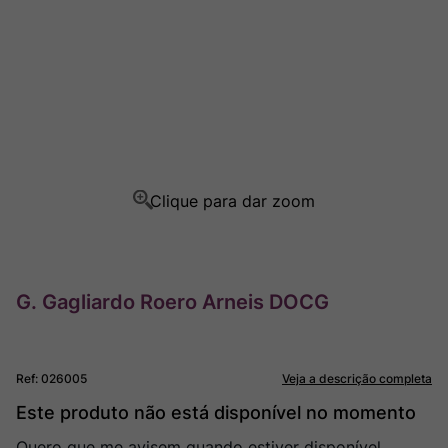
Champagne
8
º
Rocim
9
º
Ver Sacrum
10
º
G. Gagliardo Roero Arneis DOCG
Ref
:
026005
Veja a descrição completa
Este produto não está disponível no momento
Quero que me avisem quando estiver disponível