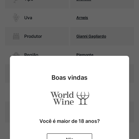
Uva
Arneis
Produtor
Gianni Gagliardo
Região
Piemonte
Pais
Itália
Boas vindas
Amarelo palha com reflexos
Cor
dourados
Graduação Alcóoli
13%
ca
Você é maior de 18 anos?
5 meses em contato com as
Amadurecimento
borras (sur lie)