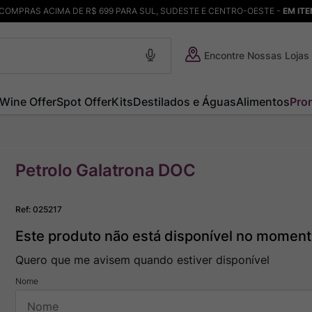
COMPRAS ACIMA DE R$ 699 PARA SUL, SUDESTE E CENTRO-OESTE -
EM IT
Encontre Nossas Lojas
Wine Offer
Spot Offer
Kits
Destilados e Águas
Alimentos
Pro
Petrolo Galatrona DOC
Ref
:
025217
Este produto não está disponível no momen
Quero que me avisem quando estiver disponível