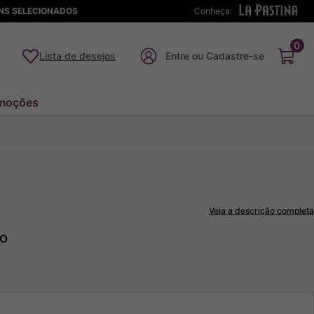
ENS SELECIONADOS
Conheça:
0
Lista de desejos
moções
Veja a descrição completa
to