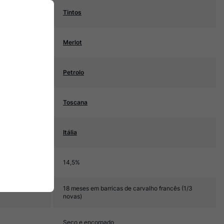
Tintos
Merlot
Petrolo
Toscana
Itália
14,5%
18 meses em barricas de carvalho francês (1/3
novas)
Seco e encorpado