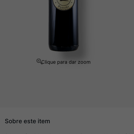
Champagne
10
º