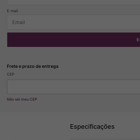
E
CEP
Não sei meu CEP
Especificações