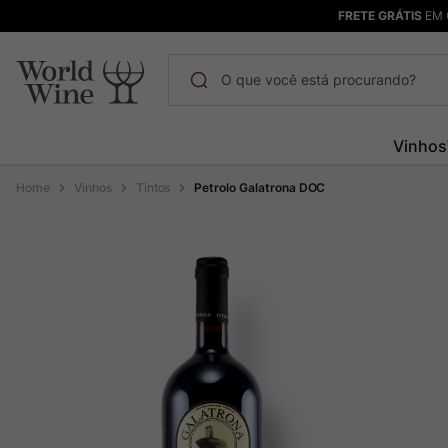
FRETE GRÁTIS
EM 
O que você está procurando?
Termos mais buscados
Vinhos
Maçanita
1
º
Vinhos
Tintos
Petrolo Galatrona DOC
Pinot Noir
2
º
Barolo
3
º
Garzon
4
º
Chablis
5
º
Bodega Garzon
6
º
Pacalet
7
º
Ver Sacrum
8
º
Rocim
9
º