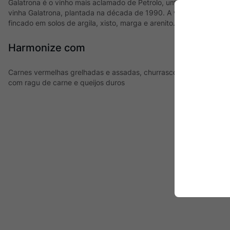
Galatrona é o vinho mais aclamado de Petrolo, um Merlot Cru fei
vinha Galatrona, plantada na década de 1990. A vinha, com cerca
fincado em solos de argila, xisto, marga e arenito.
Harmonize com
Carnes vermelhas grelhadas e assadas, churrasco, cordeiro, carn
com ragu de carne e queijos duros