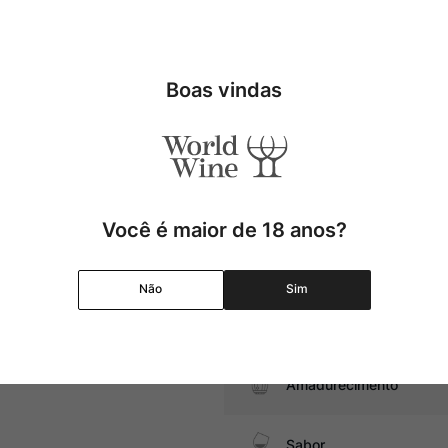
to exclusivamente com uvas da
 de 10 hectares de vinhas, está
Tipo
Uva
Boas vindas
es suínas, embutidos, polenta
Produtor
Região
Você é maior de 18 anos?
Pais
Não
Sim
Graduação Alcóolica
Amadurecimento
Sabor