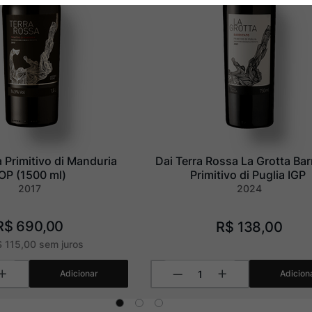
 Primitivo di Manduria 
Dai Terra Rossa La Grotta Barr
OP (1500 ml)
Primitivo di Puglia IGP
2017
2024
R$
690
,
00
R$
138
,
00
$
115
,
00
sem juros
Adicionar
Adicion