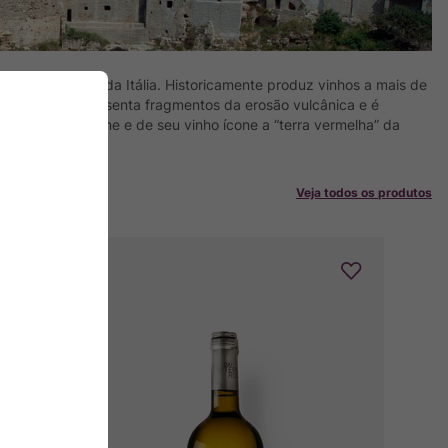
ara o restante da Itália. Historicamente produz vinhos a mais de
 solo ainda apresenta fragmentos da erosão vulcânica e é
rrega em seu nome e de seu vinho ícone a “terra vermelha” da
Veja todos os produtos