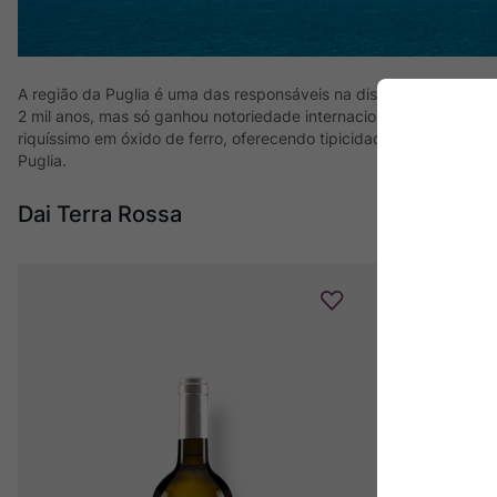
A região da Puglia é uma das responsáveis na disseminação da cu
2 mil anos, mas só ganhou notoriedade internacional em 1974 com
riquíssimo em óxido de ferro, oferecendo tipicidade e retratando
Puglia.
Dai Terra Rossa