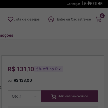
Conheça:
0
Lista de desejos
moções
R$ 131,10
5
%
off no Pix
R$
138
,
00
ou
a
1
Adicionar ao carrinho