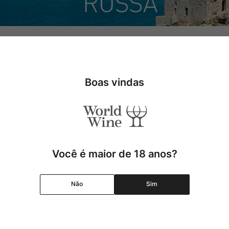
ltura do vinho em toda a Europa, sendo a porta de entrada também p
 a criação da DOC Primitivo di Manduria. Após milhares de anos, seu
 o que há de melhor na denominação de origem, por isso, a marca ca
Boas vindas
Você é maior de 18 anos?
Não
Sim