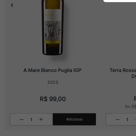
A.Mare Bianco Puglia IGP
Terra Rossa
D
2023
R$
99
,
00
6
x
R
Adicionar