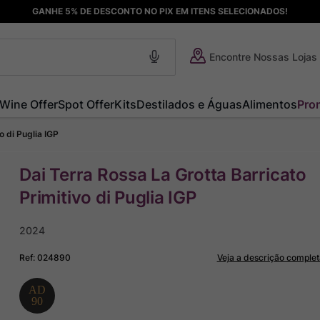
GANHE 5% DE DESCONTO NO PIX EM ITENS SELECIONADOS!
Encontre Nossas Lojas
Wine Offer
Spot Offer
Kits
Destilados e Águas
Alimentos
Pro
o di Puglia IGP
Dai Terra Rossa La Grotta Barricato
Primitivo di Puglia IGP
2024
Ref
:
024890
Veja a descrição complet