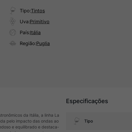
Tipo
:
Tintos
Uva
:
Primitivo
País
:
Itália
Região
:
Puglia
Especificações
onômicos da Itália, a linha La
pida pelo impacto das ondas ao
Tipo
edoso e equilibrado e destaca-