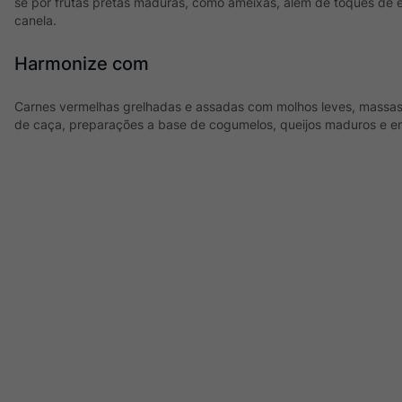
se por frutas pretas maduras, como ameixas, além de toques de 
canela.
Harmonize com
Carnes vermelhas grelhadas e assadas com molhos leves, massa
de caça, preparações a base de cogumelos, queijos maduros e e