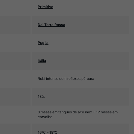
Primitivo
Dai Terra Rossa
Puglia
Itália
Rubi intenso com reflexos púrpura
13%
8 meses em tanques de aço inox + 12 meses em
carvalho
16ºC – 18ºC