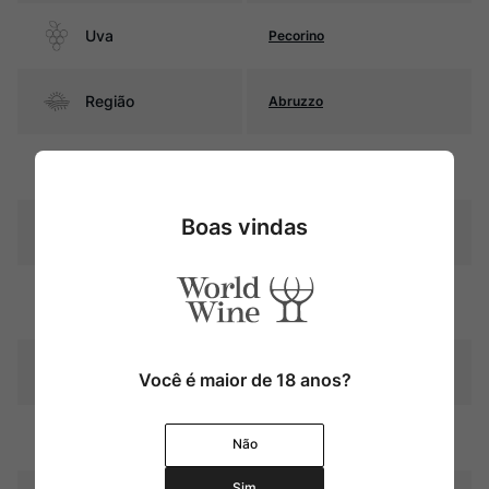
Uva
Pecorino
Região
Abruzzo
Pais
Itália
Boas vindas
Amarelo palha com reflexos
Cor
esverdeados
Graduação Alcóoli
13,0%
ca
Amadurecimento
Sem estágio em carvalho
Você é maior de 18 anos?
Temperatura
10ºC – 12ºC
Não
Sim