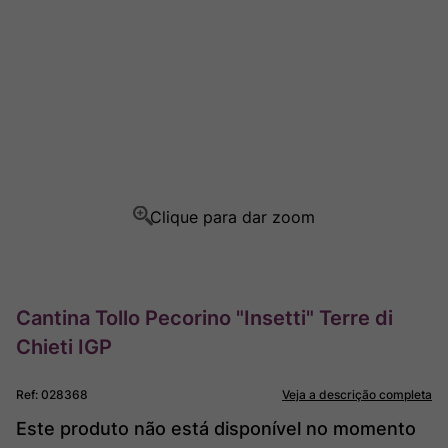
Champagne
8
º
Rocim
9
º
Ver Sacrum
10
º
Cantina Tollo Pecorino "Insetti" Terre di
Chieti IGP
Ref
:
028368
Veja a descrição completa
Este produto não está disponível no momento