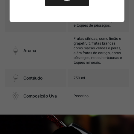
Médio corpo, com ótima
acidez e boa textura. Seu
final é marcado por agradável
Sabor
mineralidade, além de frutas
cítricas, maçãs verdes, peras
e toques de pêssegos.
Frutas cítricas, como limão e
grapefruit, frutas brancas,
como maçãs verdes e peras,
Aroma
além frutas de caroço, como
pêssegos, notas herbáceas e
toques minerais.
Contéudo
750 ml
Composição Uva
Pecorino