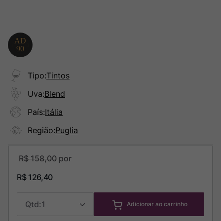
Tipo
:
Tintos
Uva
:
Blend
País
:
Itália
Região
:
Puglia
R$
158
,
00
R$
126
,
40
1
Adicionar ao carrinho