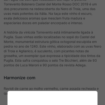
Torrevento Bolonero Castel del Monte Rosso DOC 2019 é um
dos precursores na redescoberta da Nero di Troia, uma das
uvas mais potentes da Itália. Na taça este vinho é escuro,
exala deliciosos aromas que mesclam fruta madura e
especiarias doces em paladar encorpado e intenso.
A história da vinícola Torrevento está intimamente ligada à
Puglia. Suas vinhas estão localizadas no sopé do Castel del
Monte, monumental estrutura gótica octogonal esculpida em
pedra no ano de 1240. Este vinho, elaborado com as uvas Nero
di Troia e Aglianico, é suculento, com picantes notas de
groselha, um exemplar que expressa a tipicidade dos tintos da
Puglia. Esta safra conquistou o selo Tre Bicchieri, além de 93
pontos de Luca Maroni e 90 pontos da revista Adega.
Harmonize com
Ravioli de carne ao molho vermelho, carne assada recheada e
queijo meia cura