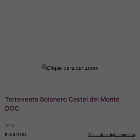
Ver Sacrum
8
º
Rocim
9
º
Champagne
10
º
Torrevento Bolonero Castel del Monte
DOC
2019
Ref
:
021564
Veja a descrição completa