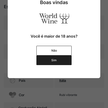
Boas vindas
Especificações
Tipo
Tintos
Você é maior de 18 anos?
Uva
Blend
Não
Produtor
Torrevento
Sim
Região
Puglia
Pais
Itália
Cor
Rubi vibrante
Graduação Alcóoli