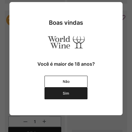
40%
Boas vindas
OFF
Você é maior de 18 anos?
Kit 6 Torrevento Infinitum 
Torrevento Castel del Monte 
Primitivo IGT
Nero di Troia Riserva 
Não
"Ottagono" DOCG
2022
2015
Sim
R$
768
,
00
R$
460
,
80
4
x
R$
115
,
20
sem juros