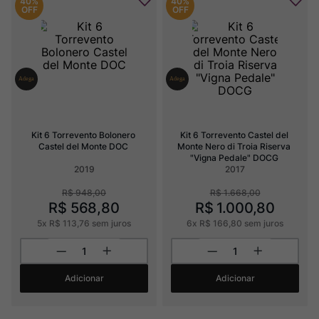
40%
40%
OFF
OFF
Kit 6 Torrevento Bolonero 
Kit 6 Torrevento Castel del 
Castel del Monte DOC
Monte Nero di Troia Riserva 
"Vigna Pedale" DOCG
2019
2017
R$
948
,
00
R$
1
.
668
,
00
R$
568
,
80
R$
1
.
000
,
80
5
x
R$
113
,
76
sem juros
6
x
R$
166
,
80
sem juros
Adicionar
Adicionar