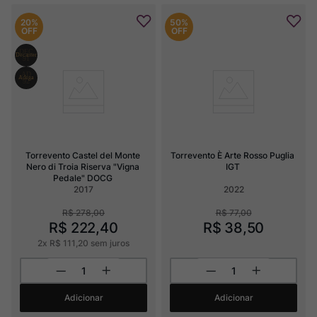
20%
50%
OFF
OFF
Torrevento Castel del Monte 
Torrevento È Arte Rosso Puglia 
Nero di Troia Riserva "Vigna 
IGT
Pedale" DOCG
2017
2022
R$
278
,
00
R$
77
,
00
R$
222
,
40
R$
38
,
50
2
x
R$
111
,
20
sem juros
Adicionar
Adicionar