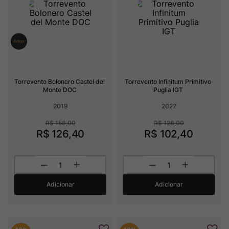
Rocim
8
º
Ver Sacrum
9
º
Champagne
10
º
Torrevento Bolonero Castel del 
Torrevento Infinitum Primitivo 
Monte DOC
Puglia IGT
2019
2022
R$
158
,
00
R$
128
,
00
R$
126
,
40
R$
102
,
40
Adicionar
Adicionar