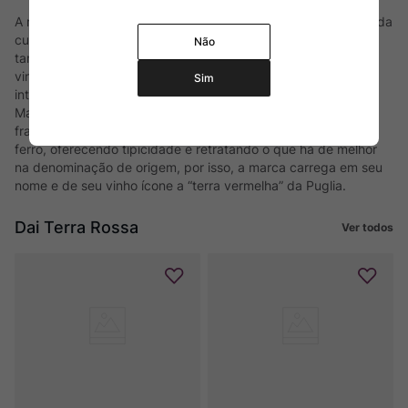
A região da Puglia é uma das responsáveis na disseminação da
cultura do vinho em toda a Europa, sendo a porta de entrada
Não
também para o restante da Itália. Historicamente produz
vinhos a mais de 2 mil anos, mas só ganhou notoriedade
Sim
internacional em 1974 com a criação da DOC Primitivo di
Manduria. Após milhares de anos, seu solo ainda apresenta
fragmentos da erosão vulcânica e é riquíssimo em óxido de
ferro, oferecendo tipicidade e retratando o que há de melhor
na denominação de origem, por isso, a marca carrega em seu
nome e de seu vinho ícone a “terra vermelha” da Puglia.
Dai Terra Rossa
Ver todos