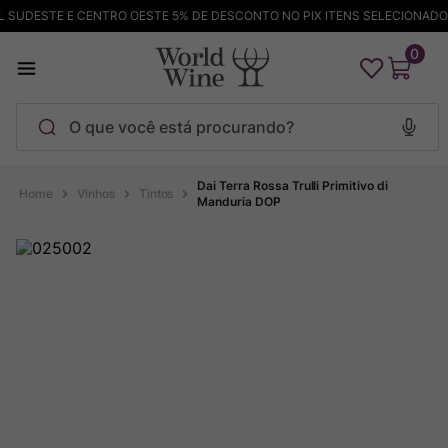
UDESTE E CENTRO OESTE 5% DE DESCONTO NO PIX ITENS SELECIONADOS
0
O que você está procurando?
Termos mais buscados
Dai Terra Rossa Trulli Primitivo di
Vinhos
Tintos
Manduria DOP
Maçanita
1
º
Pinot Noir
2
º
Bodega Garzon
3
º
Garzon
4
º
Chablis
5
º
Barolo
6
º
Pacalet
7
º