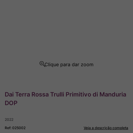
Champagne
8
º
Rocim
9
º
Ver Sacrum
10
º
Dai Terra Rossa Trulli Primitivo di Manduria
DOP
2022
Ref
:
025002
Veja a descrição completa