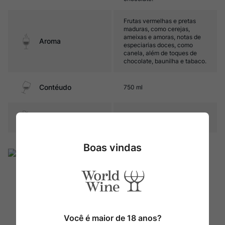
Frutas vermelhas e pretas
maduras, como cerejas,
ameixas e amoras, notas de
Aroma
especiarias doces, como
canela, além de toques de
chocolate, baunilha e tabaco.
Contéudo
750 ml
Composição Uva
Primitivo
Boas vindas
Você é maior de 18 anos?