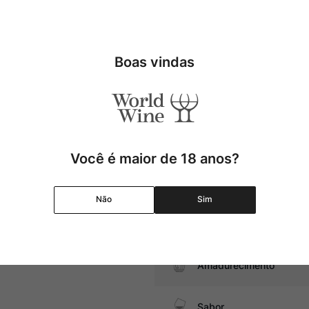
é elaborado apenas em safras
Tipo
Uva
Boas vindas
s de caça, carnes suínas, além
Produtor
Região
Você é maior de 18 anos?
Pais
Não
Sim
Graduação Alcóolica
Amadurecimento
Sabor