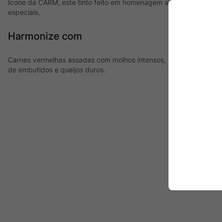
Ícone da CARM, este tinto feito em homenagem a Celso Madeira 
especiais.
Harmonize com
Carnes vermelhas assadas com molhos intensos, cogumelos, carne
de embutidos e queijos duros.