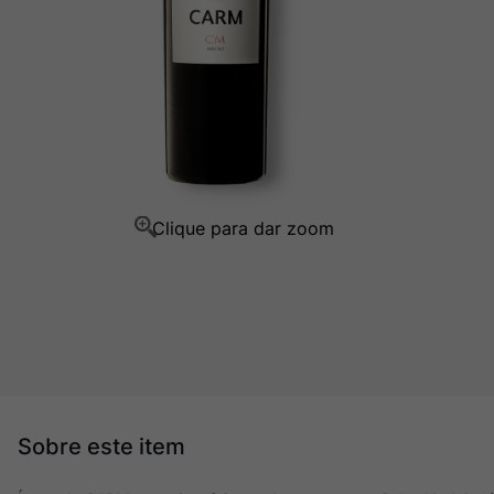
Ver Sacrum
10
º