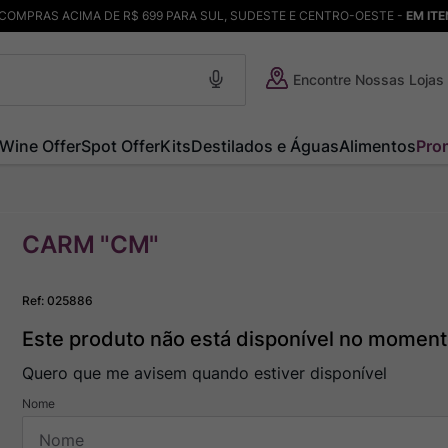
COMPRAS ACIMA DE R$ 699 PARA SUL, SUDESTE E CENTRO-OESTE -
EM IT
Encontre Nossas Lojas
Wine Offer
Spot Offer
Kits
Destilados e Águas
Alimentos
Pro
CARM "CM"
Ref
:
025886
Este produto não está disponível no momen
Quero que me avisem quando estiver disponível