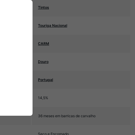
Tintos
Touriga Nacional
CARM
Douro
Portugal
14,5%
36 meses em barricas de carvalho
Seco e Encorpado