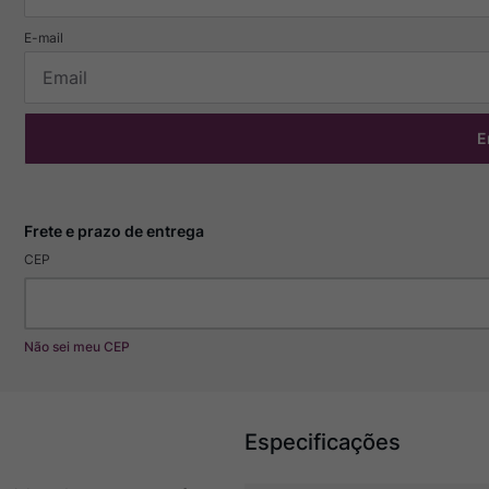
E
CEP
Não sei meu CEP
Especificações