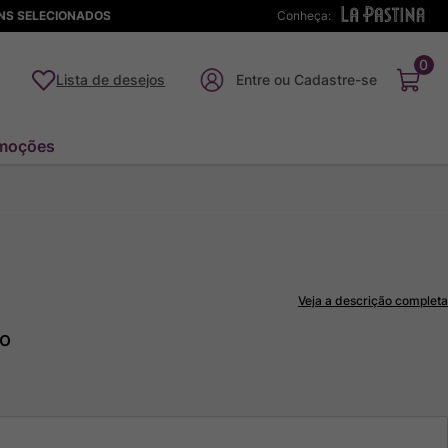
ENS SELECIONADOS
Conheça:
0
Lista de desejos
moções
Veja a descrição completa
to