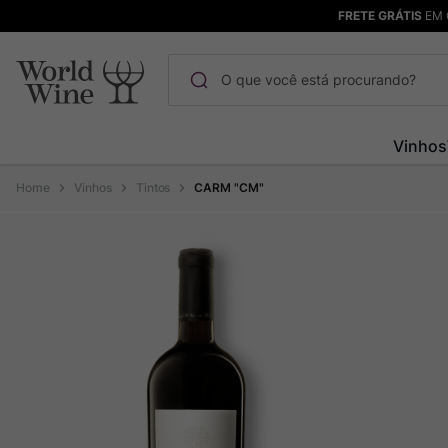
FRETE GRÁTIS
EM 
O que você está procurando?
Termos mais buscados
Vinhos
Maçanita
1
º
Vinhos
Tintos
CARM "CM"
Pinot Noir
2
º
Bodega Garzon
3
º
Garzon
4
º
Chablis
5
º
Barolo
6
º
Pacalet
7
º
Champagne
8
º
Rocim
9
º