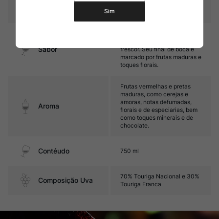
Temperatura
16ºC – 18ºC
Sim
Encorpado, com taninos
maduros e final de boca
Sabor
frescor. Seu final de boca é
marcado por frutas maduras e
toques florais.
Frutas vermelhas e pretas
maduras, como cerejas e
amoras, notas defumadas,
Aroma
florais e de especiarias, bem
como toques minerais e de
chocolate.
Contéudo
750 ml
70% Touriga Nacional e 30%
Composição Uva
Touriga Franca