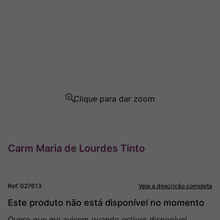
Champagne
8
º
Rocim
9
º
Ver Sacrum
10
º
Carm Maria de Lourdes Tinto
Ref
:
027613
Veja a descrição completa
Este produto não está disponível no momento
Quero que me avisem quando estiver disponível