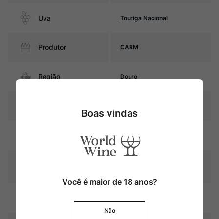
Uva
Touriga Nacional
Produtor
CARM
Região
Douro
Pais
Portugal
Boas vindas
Rubi intenso com reflexos
Cor
violáceos
Graduação Alcóoli
14,5%
ca
Você é maior de 18 anos?
24 meses em barricas de
Amadurecimento
carvalho francês
Não