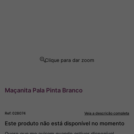
Champagne
8
º
Rocim
9
º
Ver Sacrum
10
º
Maçanita Pala Pinta Branco
Ref
:
028074
Veja a descrição completa
Este produto não está disponível no momento
Quero que me avisem quando estiver disponível