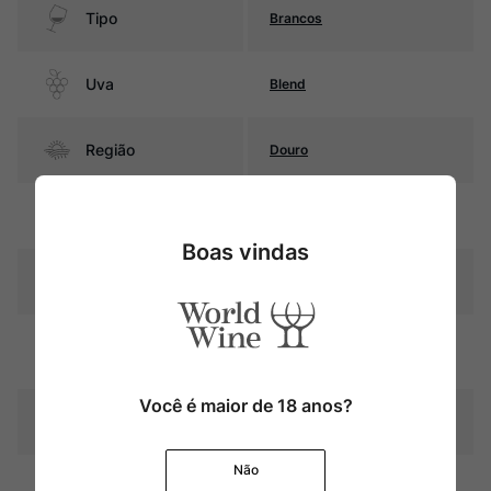
Tipo
Brancos
Uva
Blend
Região
Douro
Pais
Portugal
Boas vindas
Amarelo palha com reflexos
Cor
esverdeados
Graduação Alcóoli
12,5%
ca
Você é maior de 18 anos?
10 meses em barricas sem
Amadurecimento
tostagem
Não
Temperatura
10ºC – 12ºC