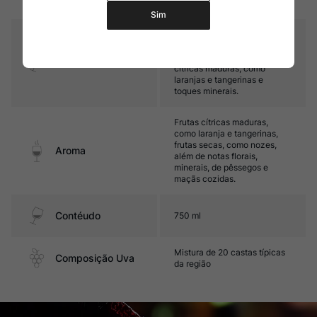
Sim
Médio corpo, com ótima
acidez e complexidade. Seu
final é marcado por frutas
Sabor
cítricas maduras, como
laranjas e tangerinas e
toques minerais.
Frutas cítricas maduras,
como laranja e tangerinas,
frutas secas, como nozes,
Aroma
além de notas florais,
minerais, de pêssegos e
maçãs cozidas.
Contéudo
750 ml
Mistura de 20 castas típicas
Composição Uva
da região