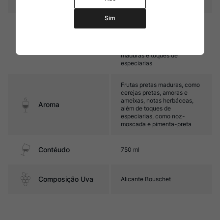
Sim
Médio corpo, com taninos
sedosos e boa acidez. Seu
final é frutado, destacando-
Sabor
se por amoras e ameixas
maduras e toques de
especiarias
Frutas pretas maduras, como
cerejas pretas, amoras e
ameixas, notas herbáceas,
Aroma
além de toques de
especiarias, como noz-
moscada e pimenta-preta
Contéudo
750 ml
Composição Uva
Alicante Bouschet