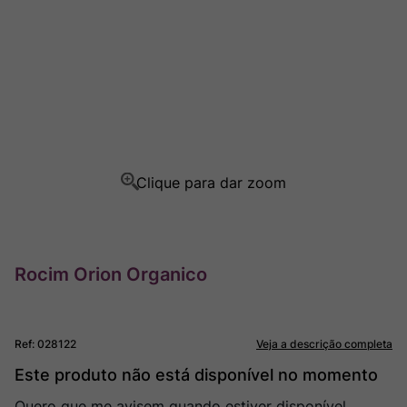
Ver Sacrum
8
º
Rocim
9
º
Champagne
10
º
Rocim Orion Organico
Ref
:
028122
Veja a descrição completa
Este produto não está disponível no momento
Quero que me avisem quando estiver disponível