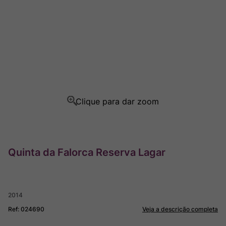
Ver Sacrum
8
º
Rocim
9
º
Champagne
10
º
Quinta da Falorca Reserva Lagar
2014
Ref
:
024690
Veja a descrição completa