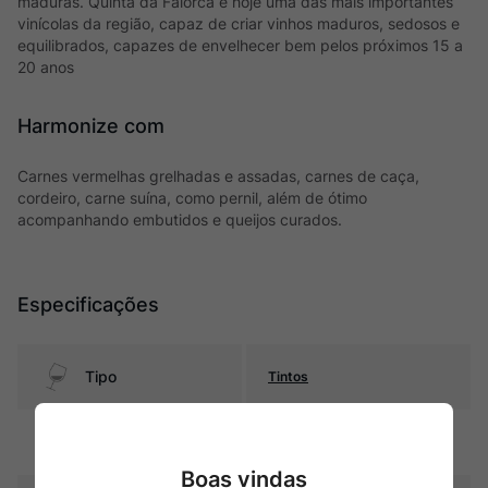
maduras. Quinta da Falorca é hoje uma das mais importantes
vinícolas da região, capaz de criar vinhos maduros, sedosos e
equilibrados, capazes de envelhecer bem pelos próximos 15 a
20 anos
Harmonize com
Carnes vermelhas grelhadas e assadas, carnes de caça,
cordeiro, carne suína, como pernil, além de ótimo
acompanhando embutidos e queijos curados.
Especificações
Tipo
Tintos
Uva
Blend
Boas vindas