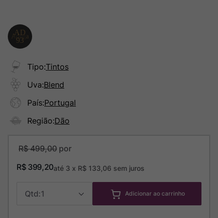
Tipo
:
Tintos
Uva
:
Blend
País
:
Portugal
Região
:
Dão
R$
499
,
00
R$
399
,
20
até
3
x
R$
133
,
06
sem juros
1
Adicionar ao carrinho