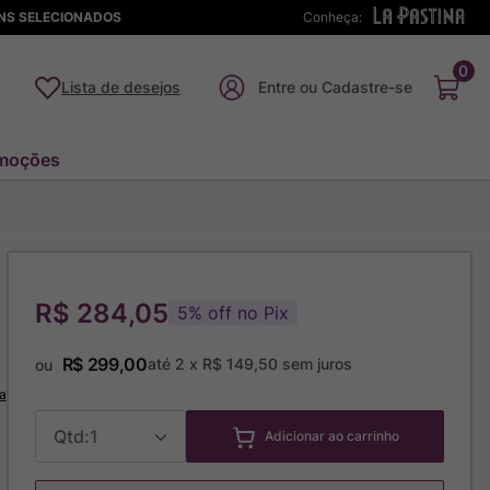
ENS SELECIONADOS
Conheça:
0
Lista de desejos
moções
R$ 284,05
5
%
off no Pix
R$
299
,
00
até
2
x
R$
149
,
50
sem juros
ou
a
1
Adicionar ao carrinho