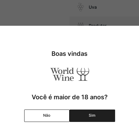
Uva
Produtor
ijos duros
Região
Boas vindas
Pais
Cor
Você é maior de 18 anos?
Graduação Alcóolica
Não
Sim
Amadurecimento
Temperatura