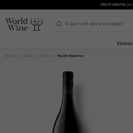
FRETE GRÁTIS
EM 
O que você está procurando?
Termos mais buscados
Vinhos
Maçanita
1
º
Vinhos
Tintos
Rocim Reserva
Pinot Noir
2
º
Barolo
3
º
Chablis
4
º
Bodega Garzon
5
º
Garzon
6
º
Pacalet
7
º
Rocim
8
º
Ver Sacrum
9
º