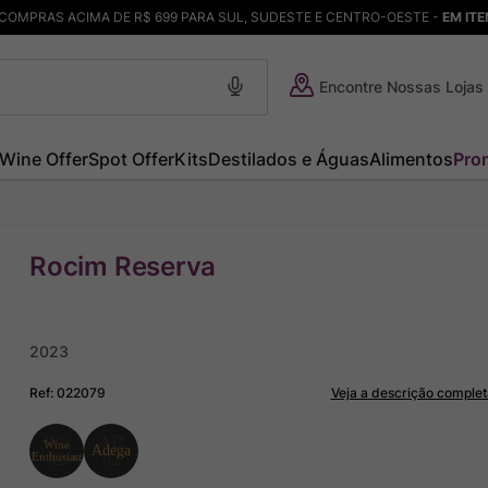
COMPRAS ACIMA DE R$ 699 PARA SUL, SUDESTE E CENTRO-OESTE -
EM IT
Encontre Nossas Lojas
Wine Offer
Spot Offer
Kits
Destilados e Águas
Alimentos
Pro
Rocim Reserva
2023
Ref
:
022079
Veja a descrição complet