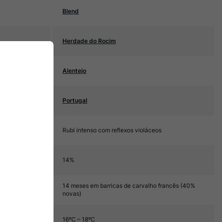
Blend
Herdade do Rocim
Alentejo
Portugal
Rubi intenso com reflexos violáceos
14%
14 meses em barricas de carvalho francês (40%
novas)
16ºC – 18ºC