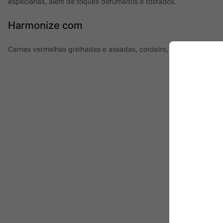
especiarias, além de toques defumados e tostados.
Harmonize com
Carnes vermelhas grelhadas e assadas, cordeiro, embutidos e que