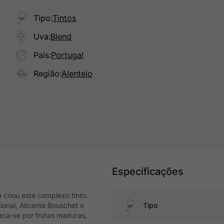
Tipo
:
Tintos
Uva
:
Blend
País
:
Portugal
Região
:
Alentejo
Especificações
 criou este complexo tinto.
ional, Alicante Bouschet e
Tipo
ca-se por frutas maduras,