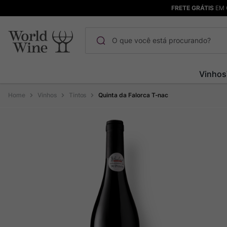
FRETE GRÁTIS
EM 
O que você está procurando?
Termos mais buscados
Vinhos
Maçanita
1
º
Vinhos
Tintos
Quinta da Falorca T-nac
Pinot Noir
2
º
Bodega Garzon
3
º
Garzon
4
º
Chablis
5
º
Barolo
6
º
Pacalet
7
º
Champagne
8
º
Rocim
9
º