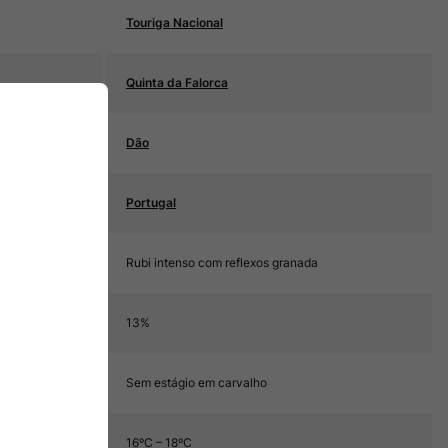
Touriga Nacional
Quinta da Falorca
Dão
Portugal
Rubi intenso com reflexos granada
13%
Sem estágio em carvalho
16ºC – 18ºC