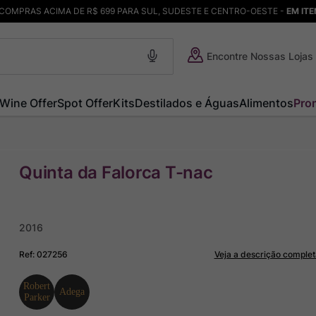
COMPRAS ACIMA DE R$ 699 PARA SUL, SUDESTE E CENTRO-OESTE -
EM IT
Encontre Nossas Lojas
Wine Offer
Spot Offer
Kits
Destilados e Águas
Alimentos
Pro
Quinta da Falorca T-nac
2016
Ref
:
027256
Veja a descrição complet