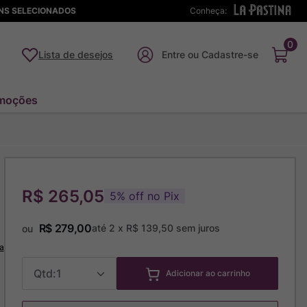
ENS SELECIONADOS
Conheça:
0
Lista de desejos
moções
R$ 265,05
5
%
off no Pix
R$
279
,
00
até
2
x
R$
139
,
50
sem juros
ou
a
1
Adicionar ao carrinho