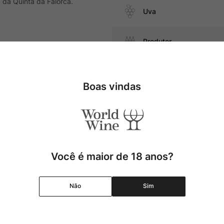
 da Quinta da Falorca.
Uva
Produtor
ngo cozimento, carne suína,
Região
Boas vindas
Pais
Cor
Você é maior de 18 anos?
Graduação Alcóolica
Não
Sim
Amadurecimento
Temperatura