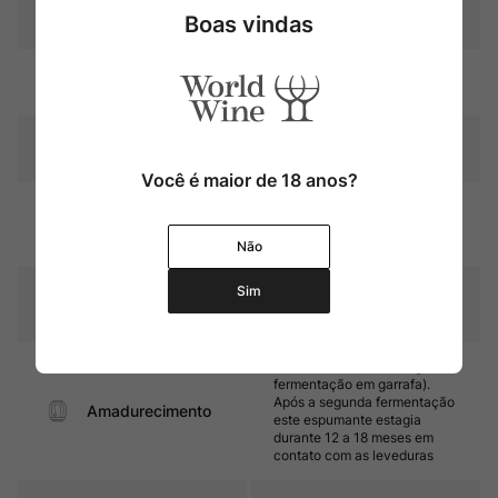
Produtor
Veuve Ambal
Boas vindas
Região
Bourgogne
Pais
França
Você é maior de 18 anos?
Amarelo palha com reflexos
Cor
dourados, perlage fina e
intensa
Não
Sim
Graduação Alcóoli
12,0%
ca
Método tradicional (Segunda
fermentação em garrafa).
Após a segunda fermentação
Amadurecimento
este espumante estagia
durante 12 a 18 meses em
contato com as leveduras