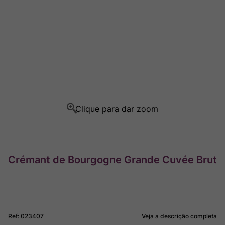
Champagne
8
º
Rocim
9
º
Ver Sacrum
10
º
Crémant de Bourgogne Grande Cuvée Brut
Ref
:
023407
Veja a descrição completa