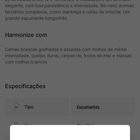
elegante, com boa persistência e intensidade. No nariz aromas
terciários complexos, como manteiga e notas de brioche. Um
grande espumante borgonhês
Harmonize com
Carnes brancas grelhadas e assadas com molhos de média
intensidade, queijos duros, carpaccio, frutos do mar e massas
com molhos brancos
Especificações
Tipo
Espumantes
Uva
Pinot Noir