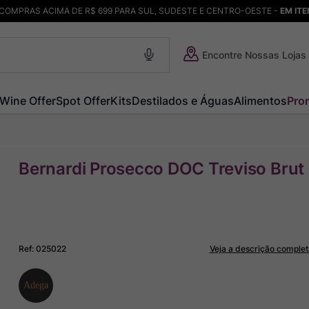
COMPRAS ACIMA DE R$ 699 PARA SUL, SUDESTE E CENTRO-OESTE -
EM IT
Encontre Nossas Lojas
Wine Offer
Spot Offer
Kits
Destilados e Águas
Alimentos
Pro
Bernardi Prosecco DOC Treviso Brut
Ref
:
025022
Veja a descrição complet