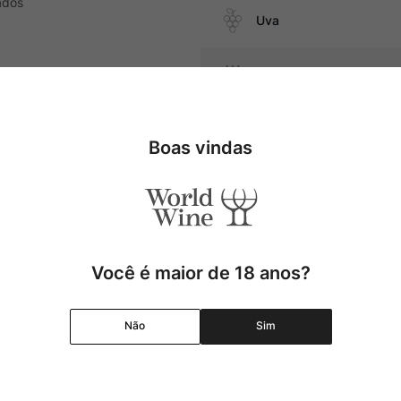
ados
Uva
Produtor
massa mole
Região
Boas vindas
Pais
Cor
Você é maior de 18 anos?
Graduação Alcóolica
Não
Sim
Amadurecimento
Temperatura