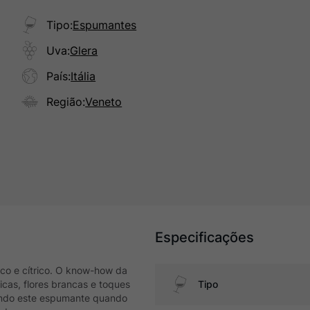
Tipo
:
Espumantes
Uva
:
Glera
País
:
Itália
Região
:
Veneto
Especificações
sco e cítrico. O know-how da
ricas, flores brancas e toques
Tipo
rando este espumante quando