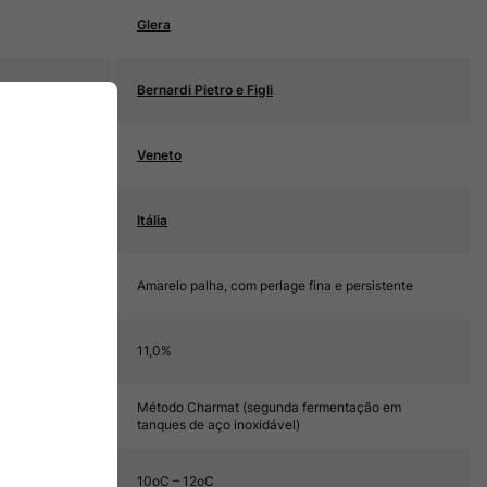
Glera
Bernardi Pietro e Figli
Veneto
Itália
Amarelo palha, com perlage fina e persistente
11,0%
Método Charmat (segunda fermentação em
tanques de aço inoxidável)
10oC – 12oC