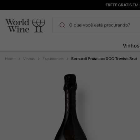
FRETE GRÁTIS
EM 
O que você está procurando?
Termos mais buscados
Vinhos
Maçanita
1
º
Vinhos
Espumantes
Bernardi Prosecco DOC Treviso Brut
Pinot Noir
2
º
Barolo
3
º
Garzon
4
º
Chablis
5
º
Bodega Garzon
6
º
Pacalet
7
º
Ver Sacrum
8
º
Rocim
9
º