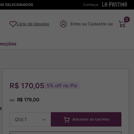
ENS SELECIONADOS
Conheça:
0
Lista de desejos
moções
R$ 170,05
5
%
off no Pix
R$
179
,
00
ou
a
1
Adicionar ao carrinho