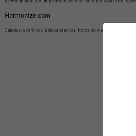
acompanhado por uma entrada leve ou um prato à base de pesc
Harmonize com
Saladas, aperitivos, peixes brancos, frutos do mar e queijos de 