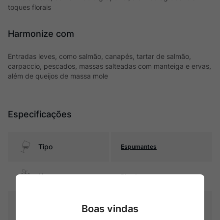
toques florais
Harmonize com
Entradas leves, como salmão, canapés, tartar de salmão,
carpaccio, pescados, massas salteadas com manteiga e ervas,
além de queijos de massa mole
Especificações
Tipo
Espumantes
Uva
Blend
Produtor
Quinta da Calçada
Boas vindas