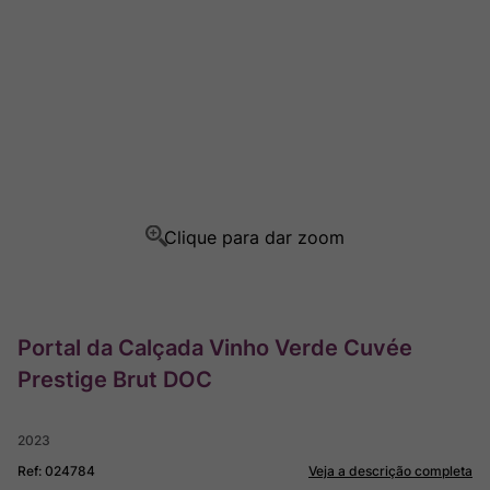
Ver Sacrum
8
º
Rocim
9
º
Champagne
10
º
Portal da Calçada Vinho Verde Cuvée
Prestige Brut DOC
2023
Ref
:
024784
Veja a descrição completa