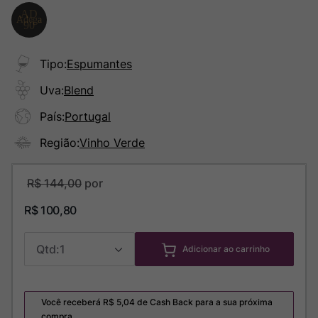
Tipo
:
Espumantes
Uva
:
Blend
País
:
Portugal
Região
:
Vinho Verde
R$
144
,
00
R$
100
,
80
1
Adicionar ao carrinho
Você receberá R$
5,04
de Cash Back para a sua próxima
compra.