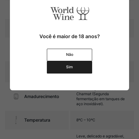
Região
Vinho Verde
Pais
Portugal
Você é maior de 18 anos?
Amarelo palha com reflexos
Cor
dourados, perlage fina e
intensa
Não
Sim
Graduação Alcóoli
12,5%
ca
Elaborado pelo método
Charmat (Segunda
Amadurecimento
fermentação em tanques de
aço inoxidável).
Temperatura
8ºC – 10ºC
Leve, delicado e agradável,