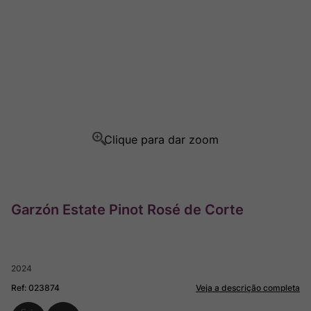
Rocim
8
º
Ver Sacrum
9
º
Champagne
10
º
Garzón Estate Pinot Rosé de Corte
2024
Ref
:
023874
Veja a descrição completa