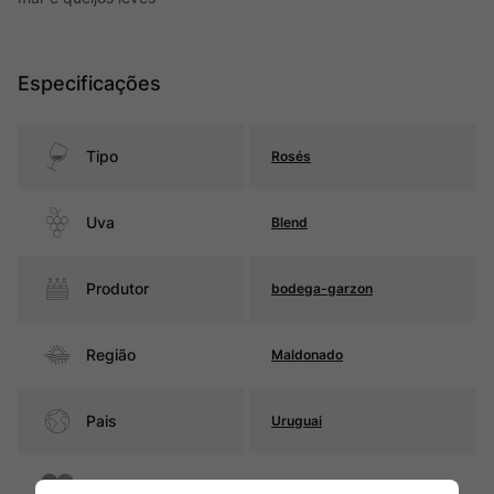
Especificações
Tipo
Rosés
Uva
Blend
Produtor
bodega-garzon
Região
Maldonado
Pais
Uruguai
Cor
Salmão de média intensidade