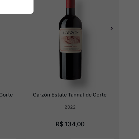
 Corte
Garzón Estate Tannat de Corte
2022
R$
134
,
00