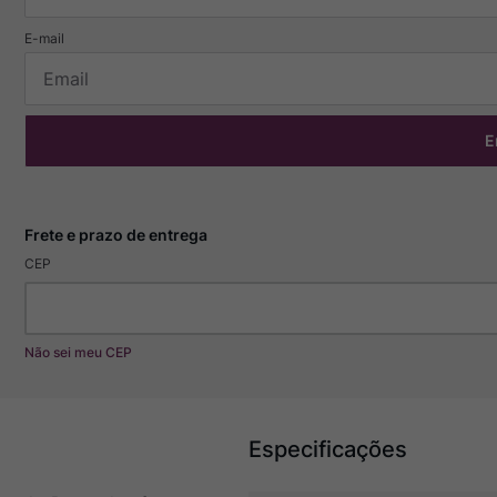
E
CEP
Não sei meu CEP
Especificações