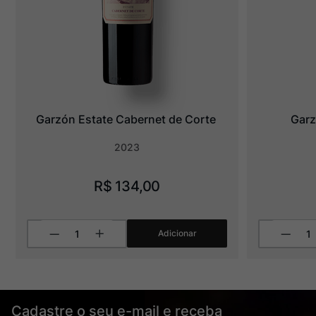
Garzón Estate Cabernet de Corte
Garz
2023
R$
134
,
00
Adicionar
Cadastre o seu e-mail e receba