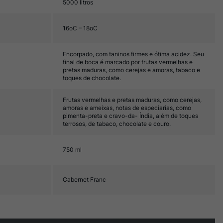
5000 litros
16oC – 18oC
Encorpado, com taninos firmes e ótima acidez. Seu
final de boca é marcado por frutas vermelhas e
pretas maduras, como cerejas e amoras, tabaco e
toques de chocolate.
Frutas vermelhas e pretas maduras, como cerejas,
amoras e ameixas, notas de especiarias, como
pimenta-preta e cravo-da- Índia, além de toques
terrosos, de tabaco, chocolate e couro.
750 ml
Cabernet Franc