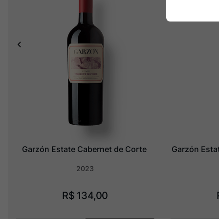
Garzón Estate Cabernet de Corte
Garzón Estat
2023
R$
134
,
00