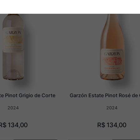
e Pinot Grigio de Corte
Garzón Estate Pinot Rosé de
2024
2024
R$
134
,
00
R$
134
,
00