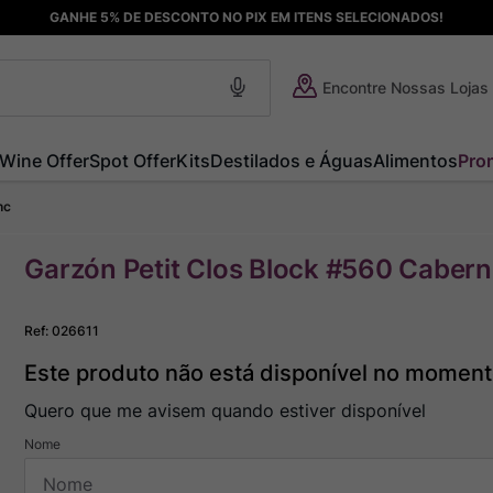
GANHE 5% DE DESCONTO NO PIX EM ITENS SELECIONADOS!
Encontre Nossas Lojas
Wine Offer
Spot Offer
Kits
Destilados e Águas
Alimentos
Pro
nc
Garzón Petit Clos Block #560 Cabern
Ref
:
026611
Este produto não está disponível no momen
Quero que me avisem quando estiver disponível