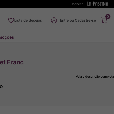
Conheça:
0
Lista de desejos
moções
et Franc
Veja a descrição completa
to