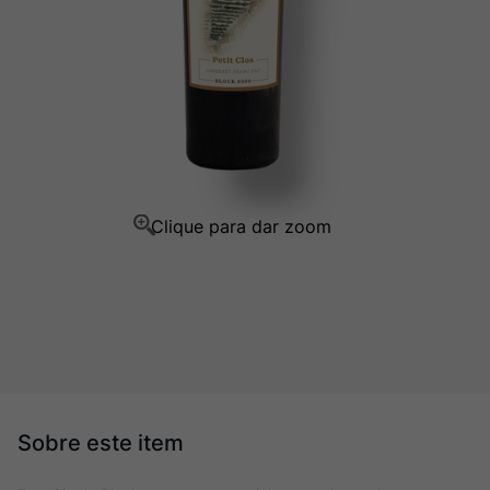
Champagne
10
º