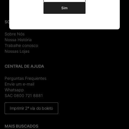
Sim
SOBRE
Sobre Nós
Nossa História
Trabalhe conosco
Nossas Lojas
CENTRAL DE AJUDA
Perguntas Frequentes
Envie um e-mail
Whatsapp
SAC 0800 721 8881
Imprimir 2ª via do boleto
MAIS BUSCADOS