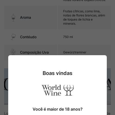
Frutas cítricas, como lima,
notas de flores brancas, além
Aroma
de toques de lichia e
minerais.
Contéudo
750 ml
Composição Uva
Gewürztraminer
Boas vindas
Você é maior de 18 anos?
Localizada em Sarmiento, na sub-região de Chubut, na latitude