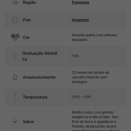
Região
Patagonia
Pais
Argentina
Amarelo palha com reflexos
Cor
dourados
Graduação Alcóoli
13%
ca
22 meses em tonéis de
Amadurecimento
carvalho francês sem
tostagem
Temperatura
10ºC – 12ºC
Médio corpo, com grande
elegância e alta acidez. Seu
Sabor
final de boca é agradável e
frutado, destacando-se por
notas florais e toques cítricos.