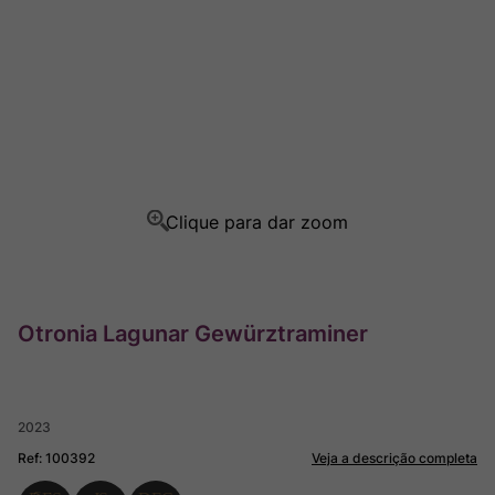
Champagne
8
º
Rocim
9
º
Ver Sacrum
10
º
Otronia Lagunar Gewürztraminer
2023
Ref
:
100392
Veja a descrição completa