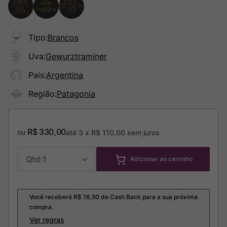
Tipo
:
Brancos
Uva
:
Gewurztraminer
País
:
Argentina
Região
:
Patagonia
R$
330
,
00
ou
até
3
x
R$
110
,
00
sem juros
1
Adicionar ao carrinho
Você receberá R$
16,50
de Cash Back para a sua próxima
compra.
Ver regras