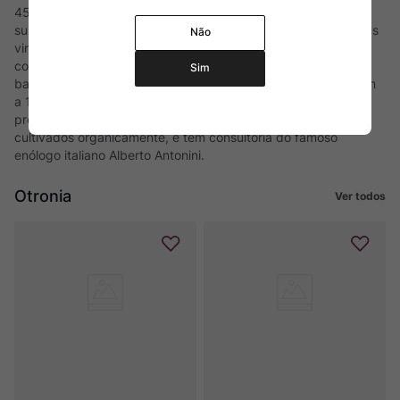
45o sul, Otronia está localizada em uma das regiões mais ao
sul do planeta capaz de produzir vinhos. A vinícola rotula seus
Não
vinhos como "Patagônia Extrema", graças a um série de
condições adversas que enfrentam todos os anos, como as
Sim
baixas temperaturas, a pouca chuva e os ventos que chegam
a 110 Km/hora. Sob o comando de Alejandro Bulgheroni, a
propriedade conta com 50 hectares de vinhedos, todos
cultivados organicamente, e tem consultoria do famoso
enólogo italiano Alberto Antonini.
Otronia
Ver todos