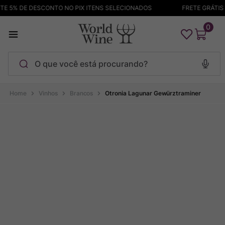
5% DE DESCONTO NO PIX ITENS SELECIONADOS
FRETE GRÁTIS AC
0
O que você está procurando?
Termos mais buscados
Vinhos
Brancos
Otronia Lagunar Gewürztraminer
Maçanita
1
º
Pinot Noir
2
º
Bodega Garzon
3
º
Garzon
4
º
Chablis
5
º
Barolo
6
º
Pacalet
7
º