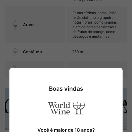
Frutas cítricas, como limão,
limão siciliano e grapefruit,
notas florais, como jasmins,
Aroma
além de notas herbáceas e
de frutas de caroço, como
pêssegos e nectarinas.
Contéudo
750 ml
Composição Uva
Riesling
Boas vindas
Você é maior de 18 anos?