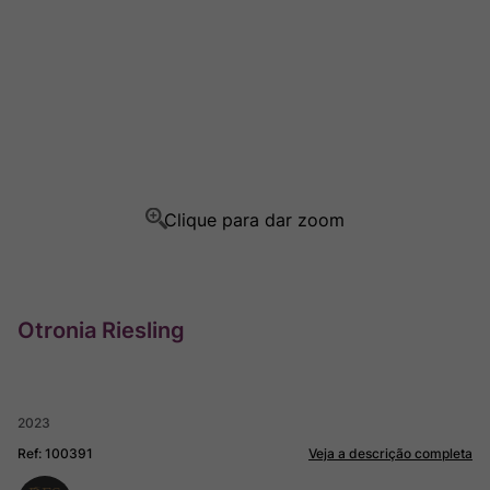
Champagne
8
º
Rocim
9
º
Ver Sacrum
10
º
Otronia Riesling
2023
Ref
:
100391
Veja a descrição completa