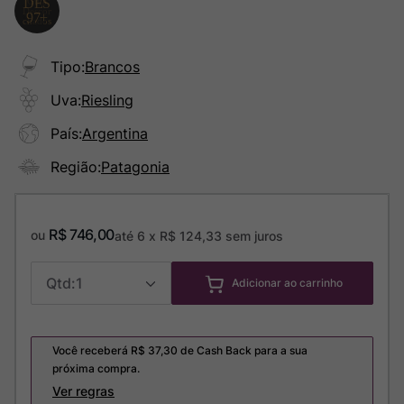
Tipo
:
Brancos
Uva
:
Riesling
País
:
Argentina
Região
:
Patagonia
R$
746
,
00
ou
até
6
x
R$
124
,
33
sem juros
1
Adicionar ao carrinho
Você receberá R$
37,30
de Cash Back para a sua
próxima compra.
Ver regras