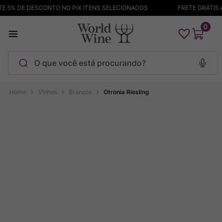
5% DE DESCONTO NO PIX ITENS SELECIONADOS
FRETE GRÁTIS ACI
0
O que você está procurando?
Termos mais buscados
Vinhos
Brancos
Otronia Riesling
Maçanita
1
º
Pinot Noir
2
º
Bodega Garzon
3
º
Garzon
4
º
Chablis
5
º
Barolo
6
º
Pacalet
7
º