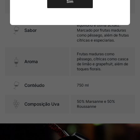
Sim
Temperatura
10ºC – 12ºC
Médio corpo, com grande
equilíbrio e ótima acidez.
Sabor
Marcado por frutas maduras
como pêssego, além de frutas
cítricas e especiarias.
Frutas maduras como
pêssego, cítricas como casca
Aroma
de limão e grapefruit, além de
toques florais.
Contéudo
750 ml
50% Marsanne e 50%
Composição Uva
Roussanne