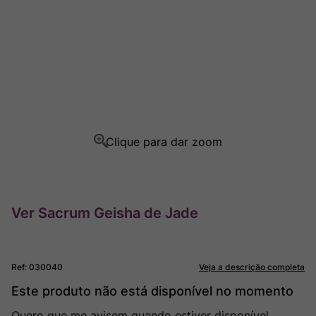
Ver Sacrum
8
º
Rocim
9
º
Champagne
10
º
Ver Sacrum Geisha de Jade
Ref
:
030040
Veja a descrição completa
Este produto não está disponível no momento
Quero que me avisem quando estiver disponível