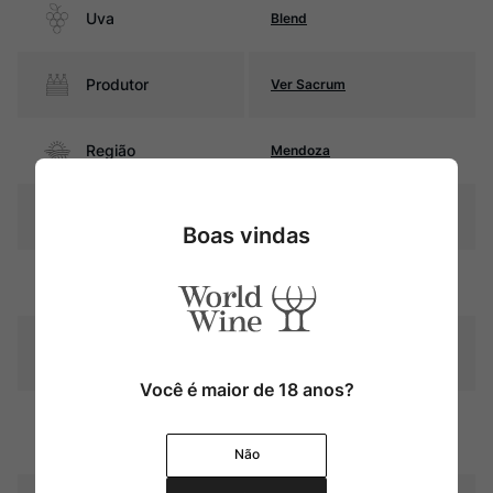
Uva
Blend
Produtor
Ver Sacrum
Região
Mendoza
Pais
Argentina
Boas vindas
Amarelo palha com reflexos
Cor
esverdeados
Graduação Alcóoli
12,8%
ca
Você é maior de 18 anos?
12 meses em tanques de
Amadurecimento
concreto em contato com as
borras finas
Não