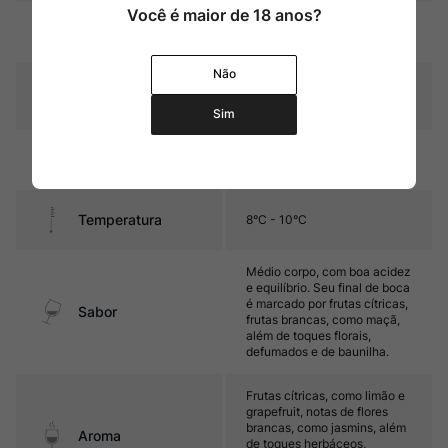
Você é maior de 18 anos?
Amarelo palha com reflexos
Cor
esverdeados
Não
Graduação Alcóoli
12,5%
ca
Sim
12 meses em barricas de
Amadurecimento
carvalho francês
Temperatura
8°C - 10°C
Médio corpo, com boa acidez
e equilíbrio. Seu final de boca
é marcado por frutas cítricas,
Sabor
frutas brancas, como maçã,
além de toques florais,
defumados e de baunilha.
Frutas cítricas, como limão e
grapefruit, notas de flores
brancas, como jasmins, além
Aroma
de toques herbáceos,