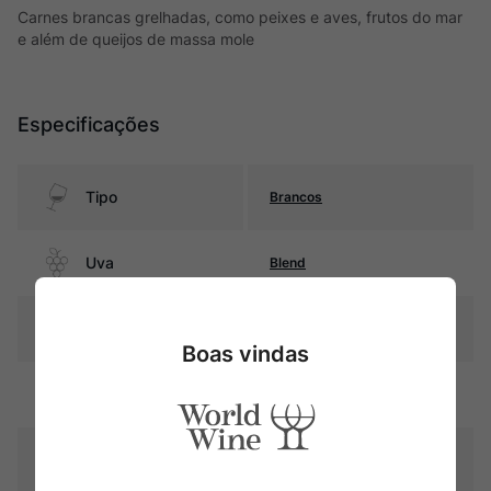
Carnes brancas grelhadas, como peixes e aves, frutos do mar
e além de queijos de massa mole
Especificações
Tipo
Brancos
Uva
Blend
Produtor
Aalto
Boas vindas
Região
Castilla y León
Pais
Espanha