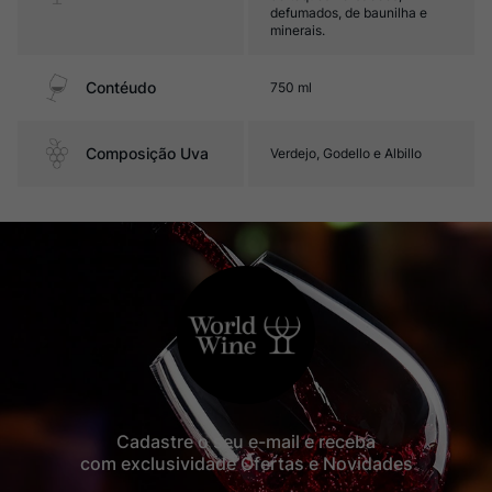
defumados, de baunilha e
minerais.
Contéudo
750 ml
Composição Uva
Verdejo, Godello e Albillo
Cadastre o seu e-mail e receba
com exclusividade Ofertas e Novidades