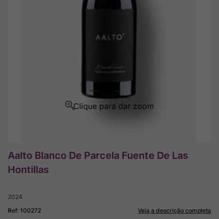
Ver Sacrum
8
º
Rocim
9
º
Champagne
10
º
Aalto Blanco De Parcela Fuente De Las
Hontillas
2024
Ref
:
100272
Veja a descrição completa