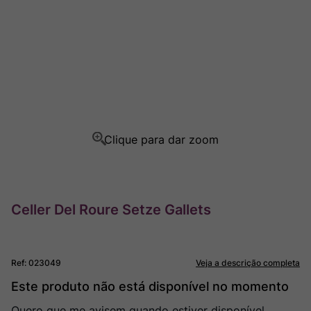
Champagne
8
º
Rocim
9
º
Ver Sacrum
10
º
Celler Del Roure Setze Gallets
Ref
:
023049
Veja a descrição completa
Este produto não está disponível no momento
Quero que me avisem quando estiver disponível