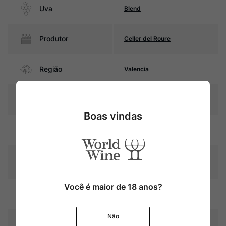
Uva
Blend
Produtor
Celler del Roure
Região
Valencia
Pais
Espanha
Boas vindas
Cor
Rubi com reflexos violáceos
Graduação Alcóoli
13,5%
ca
Você é maior de 18 anos?
Amadurecimento
Sem estágio em carvalho
Não
Temperatura
16ºC – 18ºC