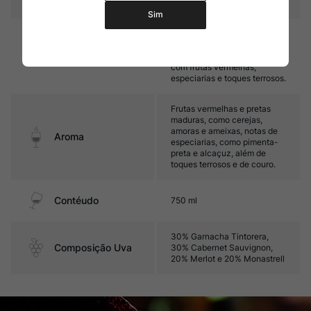
Sim
Médio corpo, com taninos
finos e agradável acidez. Seu
Sabor
final é frutado e elegante,
com frutas vermelhas,
especiarias e toques terrosos.
Frutas vermelhas e pretas
maduras, como cerejas,
amoras e ameixas, notas de
Aroma
especiarias, como pimenta-
preta e alcaçuz, além de
toques terrosos e de couro.
Contéudo
750 ml
30% Garnacha Tintorera,
Composição Uva
30% Cabernet Sauvignon,
20% Merlot e 20% Monastrell