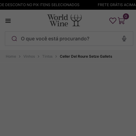
E DESCONTO NO PIX ITENS SELECIONADOS
FRETE GRÁTIS ACIMA D
0
O que você está procurando?
Termos mais buscados
Vinhos
Tintos
Celler Del Roure Setze Gallets
Maçanita
1
º
Bodega Garzon
2
º
Pinot Noir
3
º
Barolo
4
º
Pacalet
5
º
Garzon
6
º
Chablis
7
º