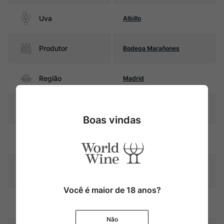
Uva
Albillo
Produtor
Bodega Marañones
Região
Madrid
Pais
Espanha
Boas vindas
Amarelo palha com reflexos
Cor
esverdeados
Graduação Alcóoli
13,5%
ca
Você é maior de 18 anos?
10 meses em barris de
Amadurecimento
carvalho francês
Não