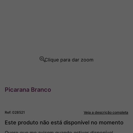
Rocim
8
º
Ver Sacrum
9
º
Champagne
10
º
Picarana Branco
Ref
:
028521
Veja a descrição completa
Este produto não está disponível no momento
Quero que me avisem quando estiver disponível