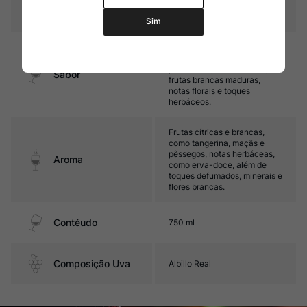
Temperatura
10ºC – 12ºC
Sim
Médio corpo, com boa acidez
e untuosidade. Seu final é
persistente, e se destaca por
Sabor
frutas brancas maduras,
notas florais e toques
herbáceos.
Frutas cítricas e brancas,
como tangerina, maçãs e
pêssegos, notas herbáceas,
Aroma
como erva-doce, além de
toques defumados, minerais e
flores brancas.
Contéudo
750 ml
Composição Uva
Albillo Real