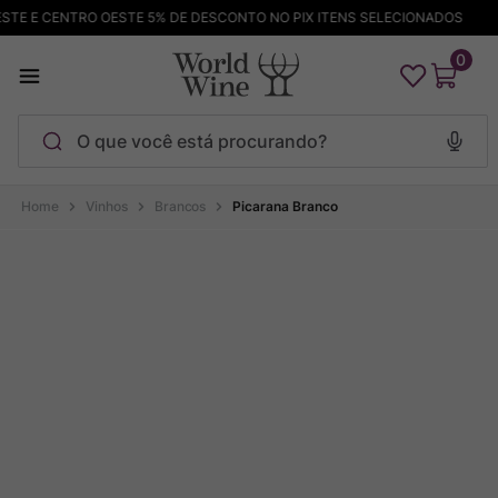
E E CENTRO OESTE 5% DE DESCONTO NO PIX ITENS SELECIONADOS
0
O que você está procurando?
Termos mais buscados
Vinhos
Brancos
Picarana Branco
Maçanita
1
º
Pinot Noir
2
º
Barolo
3
º
Chablis
4
º
Bodega Garzon
5
º
Garzon
6
º
Pacalet
7
º