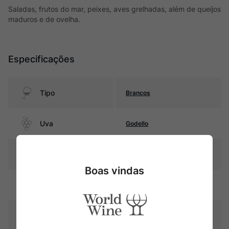
Saladas, frutos do mar, peixes, aves grelhadas, além de queijos
maduros e de ovelha.
Especificações
Tipo
Brancos
Uva
Godello
Produtor
Bodegas Mauro
Boas vindas
Região
Castilla y León
Pais
Espanha