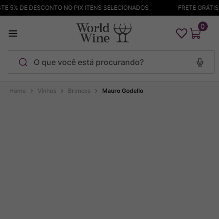
E 5% DE DESCONTO NO PIX ITENS SELECIONADOS
FRETE GRÁTIS A
0
O que você está procurando?
Termos mais buscados
Vinhos
Brancos
Mauro Godello
Maçanita
1
º
Pinot Noir
2
º
Barolo
3
º
Garzon
4
º
Chablis
5
º
Bodega Garzon
6
º
Pacalet
7
º