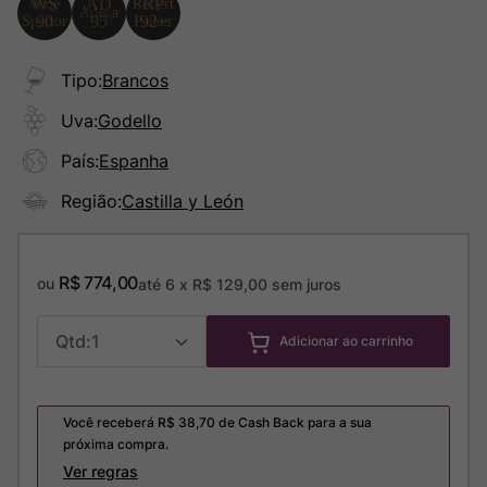
Tipo
:
Brancos
Uva
:
Godello
País
:
Espanha
Região
:
Castilla y León
R$
774
,
00
ou
até
6
x
R$
129
,
00
sem juros
1
Adicionar ao carrinho
Você receberá R$
38,70
de Cash Back para a sua
próxima compra.
Ver regras