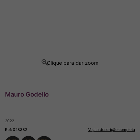
Ver Sacrum
8
º
Rocim
9
º
Champagne
10
º
Mauro Godello
2022
Ref
:
028382
Veja a descrição completa