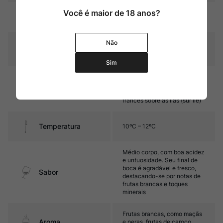
Você é maior de 18 anos?
Amarelo palha com reflexos
Cor
esverdeados
Não
Graduação Alcóoli
13,0%
ca
Sim
Fermentação e estágio
durante 10 meses em
Amadurecimento
barricas usadas de carvalho
francês sobre as lias (sur lie)
Temperatura
10ºC – 12ºC
Médio corpo, com boa acidez
e untuosidade. Seu final de
boca é agradável e fresco,
Sabor
destacando-se por notas de
frutas brancas e toques
minerais
Frutas brancas, como maçãs
Aroma
e peras, frutas de caroço,