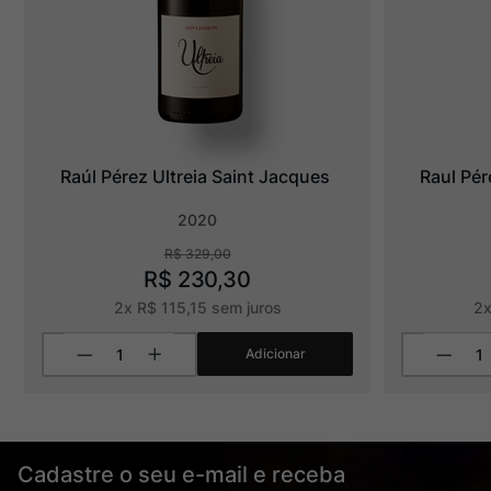
Raúl Pérez Ultreia Saint Jacques
Raul Pér
2020
R$
329
,
00
R$
230
,
30
2
x
R$
115
,
15
sem juros
2
Adicionar
Cadastre o seu e-mail e receba