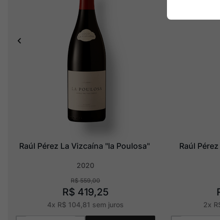
Raúl Pérez La Vizcaína "la Poulosa"
Raúl Pérez
2020
R$
559
,
00
R$
419
,
25
4
x
R$
104
,
81
sem juros
2
x
R