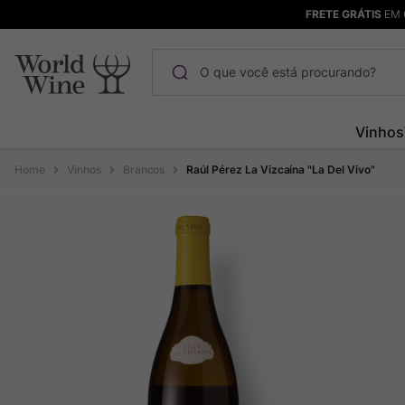
FRETE GRÁTIS
EM 
O que você está procurando?
Termos mais buscados
Vinhos
Maçanita
1
º
Vinhos
Brancos
Raúl Pérez La Vizcaína "La Del Vivo"
Pinot Noir
2
º
Barolo
3
º
Chablis
4
º
Bodega Garzon
5
º
Garzon
6
º
Pacalet
7
º
Rocim
8
º
Ver Sacrum
9
º