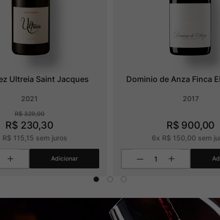
ez Ultreia Saint Jacques
Dominio de Anza Finca E
2021
2017
R$
329
,
00
R$
230
,
30
R$
900
,
00
x
R$
115
,
15
sem juros
6
x
R$
150
,
00
sem ju
Adicionar
Ad