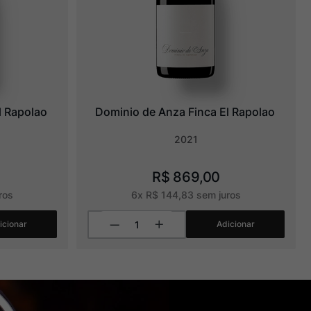
l Rapolao
Dominio de Anza Finca El Rapolao
2021
R$
869
,
00
ros
6
x
R$
144
,
83
sem juros
icionar
Adicionar