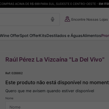
COMPRAS ACIMA DE R$ 699 PARA SUL, SUDESTE E CENTRO-OESTE -
EM IT
Encontre Nossas Lojas
Wine Offer
Spot Offer
Kits
Destilados e Águas
Alimentos
Pro
Raúl Pérez La Vizcaína "La Del Vivo"
Ref
:
028862
Este produto não está disponível no momen
Quero que me avisem quando estiver disponível