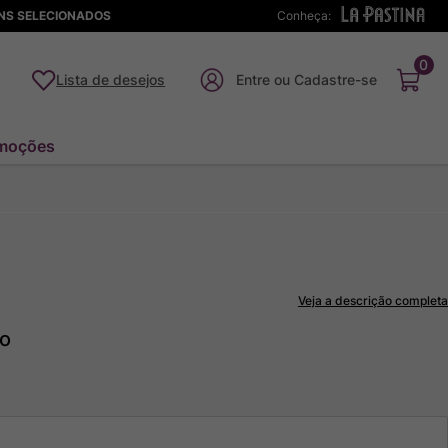
ENS SELECIONADOS
Conheça:
0
Lista de desejos
moções
Veja a descrição completa
to