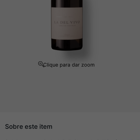
Champagne
10
º