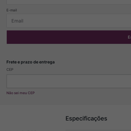
E
CEP
Não sei meu CEP
Especificações