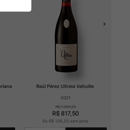
oriana
Raúl Pérez Ultreia Valtuille
2021
R$
1
.
090
,
00
R$
817
,
50
6
x
R$
136
,
25
sem juros