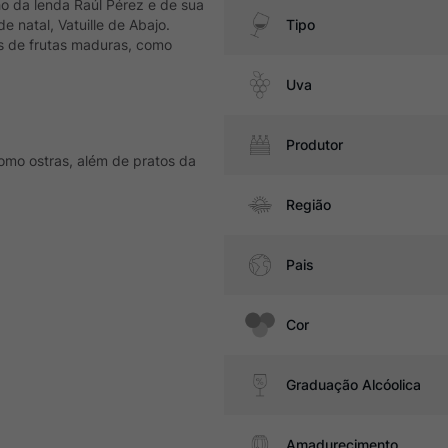
o da lenda Raúl Pérez e de sua
 natal, Vatuille de Abajo.
Tipo
as de frutas maduras, como
Uva
Produtor
omo ostras, além de pratos da
Região
Pais
Cor
Graduação Alcóolica
Amadurecimento