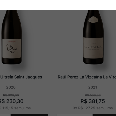
 Ultreia Saint Jacques
Raúl Perez La Vizcaína La Vit
2020
2021
R$
329
,
00
R$
509
,
00
R$
230
,
30
R$
381
,
75
$
115
,
15
sem juros
3
x
R$
127
,
25
sem juros