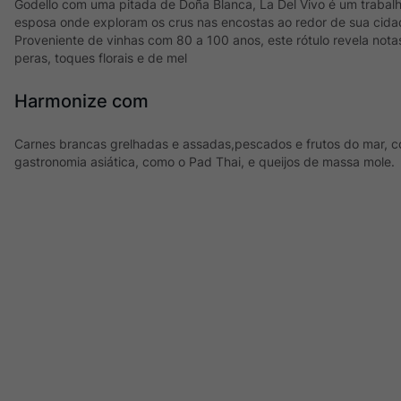
Godello com uma pitada de Doña Blanca, La Del Vivo é um trabalh
esposa onde exploram os crus nas encostas ao redor de sua cidade
Proveniente de vinhas com 80 a 100 anos, este rótulo revela not
peras, toques florais e de mel
Harmonize com
Carnes brancas grelhadas e assadas,pescados e frutos do mar, c
gastronomia asiática, como o Pad Thai, e queijos de massa mole.