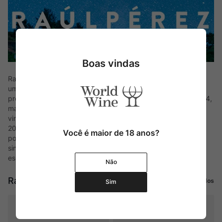
Boas vindas
Raúl Pérez é um mago da viticultura espanhola, considerado
um dos enólogos mais visionários do mundo. Desde que
produziu sua primeira safra na vinícola de sua família em 1994,
mantém o perfil de exercer a mínima interferência em seus
vinhos, expressando o máximo de cada terroir. Com mais de
200 rótulos avaliados pela revista The Wine Advocate e
Você é maior de 18 anos?
pouquíssimas garrafas elaboradas anualmente, cria vinhos
singulares, altamente avaliados em seus lançamentos e
esgotado em poucas horas.
Não
Raúl Perez
Ver todos
Sim