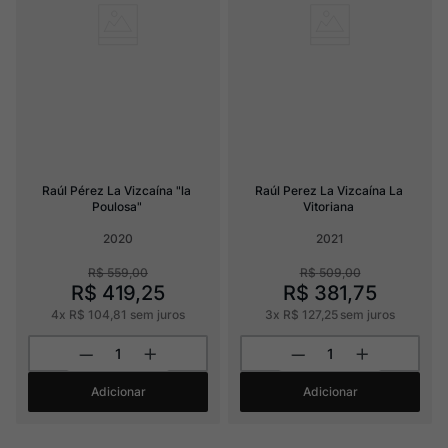
Raúl Pérez La Vizcaína "la 
Raúl Perez La Vizcaína La 
Poulosa"
Vitoriana
2020
2021
R$
559
,
00
R$
509
,
00
R$
419
,
25
R$
381
,
75
4
x
R$
104
,
81
sem juros
3
x
R$
127
,
25
sem juros
Adicionar
Adicionar