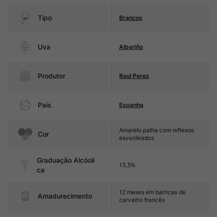
Tipo
Brancos
Uva
Albariño
Produtor
Raul Perez
Pais
Espanha
Amarelo palha com reflexos
Cor
esverdeados
Graduação Alcóoli
13,5%
ca
12 meses em barricas de
Amadurecimento
carvalho francês