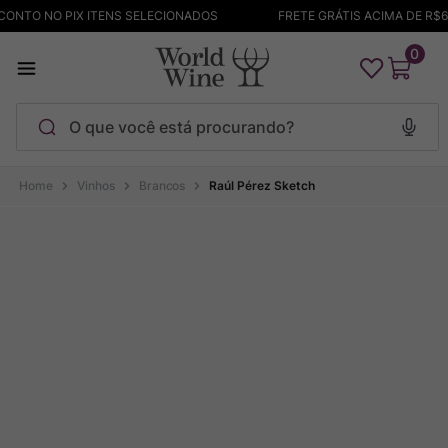
NTO NO PIX ITENS SELECIONADOS
FRETE GRÁTIS ACIMA DE R$69
0
O que você está procurando?
Termos mais buscados
Vinhos
Brancos
Raúl Pérez Sketch
Maçanita
1
º
Pinot Noir
2
º
Barolo
3
º
Chablis
4
º
Bodega Garzon
5
º
Garzon
6
º
Pacalet
7
º