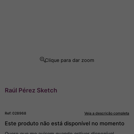
Rocim
8
º
Ver Sacrum
9
º
Champagne
10
º
Raúl Pérez Sketch
Ref
:
028968
Veja a descrição completa
Este produto não está disponível no momento
Quero que me avisem quando estiver disponível