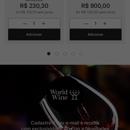
R$
230
,
30
R$
900
,
00
2
x
R$
115
,
15
sem juros
6
x
R$
150
,
00
sem juros
Adicionar
Adicionar
Cadastre o seu e-mail e receba
com exclusividade Ofertas e Novidades