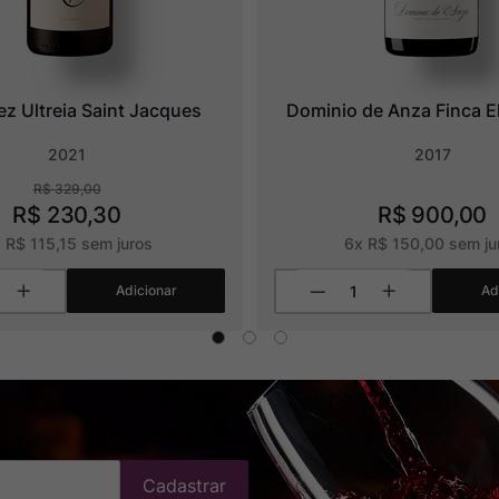
ez Ultreia Saint Jacques
Dominio de Anza Finca E
2021
2017
R$
329
,
00
R$
230
,
30
R$
900
,
00
x
R$
115
,
15
sem juros
6
x
R$
150
,
00
sem ju
Adicionar
Ad
Cadastrar