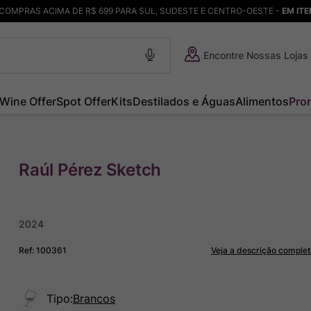
COMPRAS ACIMA DE R$ 699 PARA SUL, SUDESTE E CENTRO-OESTE -
EM IT
Encontre Nossas Lojas
Wine Offer
Spot Offer
Kits
Destilados e Águas
Alimentos
Pro
Raúl Pérez Sketch
2024
Ref
:
100361
Veja a descrição complet
Tipo
:
Brancos