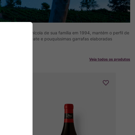
ira safra na vinícola de sua família em 1994, mantém o perfil de
ta The Wine Advocate e pouquíssimas garrafas elaboradas
Veja todos os produtos