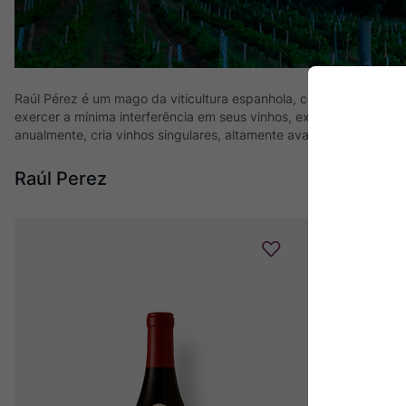
Raúl Pérez é um mago da viticultura espanhola, considerado um do
exercer a mínima interferência em seus vinhos, expressando o má
anualmente, cria vinhos singulares, altamente avaliados em seus
Raúl Perez