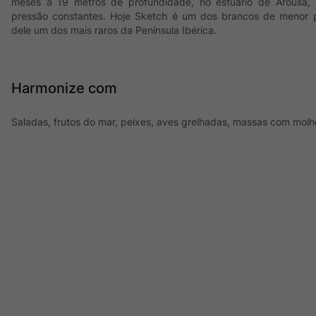
meses a 19 metros de profundidade, no estuário de Arousa,
pressão constantes. Hoje Sketch é um dos brancos de menor 
dele um dos mais raros da Península Ibérica.
Harmonize com
Saladas, frutos do mar, peixes, aves grelhadas, massas com molh