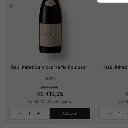
Raúl Pérez La Vizcaína "la Poulosa"
Raúl Pérez
2020
R$
559
,
00
R$
419
,
25
4
x
R$
104
,
81
sem juros
2
x
R
Adicionar