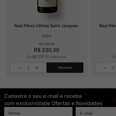
Raúl Pérez Ultreia Saint Jacques
Raul Pér
2020
R$
329
,
00
R$
230
,
30
2
x
R$
115
,
15
sem juros
2
Adicionar
Cadastre o seu e-mail e receba
com exclusividade Ofertas e Novidades