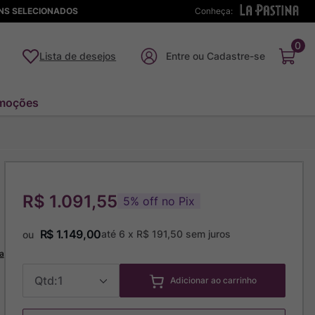
ENS SELECIONADOS
Conheça:
0
Lista de desejos
moções
R$ 1.091,55
5
%
off no Pix
R$
1
.
149
,
00
até
6
x
R$
191
,
50
sem juros
ou
a
1
Adicionar ao carrinho