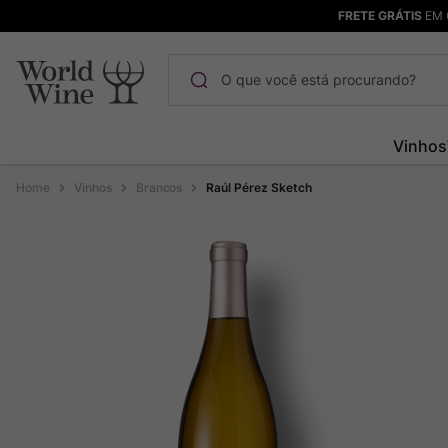
FRETE GRÁTIS
EM 
O que você está procurando?
Termos mais buscados
Vinhos
Maçanita
1
º
Vinhos
Brancos
Raúl Pérez Sketch
Pinot Noir
2
º
Bodega Garzon
3
º
Garzon
4
º
Chablis
5
º
Barolo
6
º
Pacalet
7
º
Champagne
8
º
Rocim
9
º