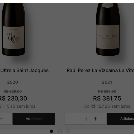
 Ultreia Saint Jacques
Raúl Perez La Vizcaína La Vit
2020
2021
R$
329
,
00
R$
509
,
00
R$
230
,
30
R$
381
,
75
$
115
,
15
sem juros
3
x
R$
127
,
25
sem juros
Adicionar
Adicion