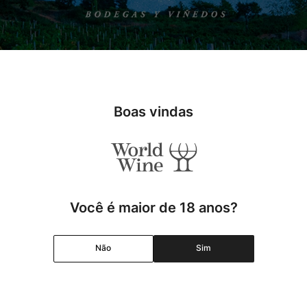
s enólogos mais visionários do mundo. Desde que produziu sua prime
ximo de cada terroir. Com mais de 200 rótulos avaliados pela revis
 lançamentos e esgotado em poucas horas.
Boas vindas
Você é maior de 18 anos?
Não
Sim