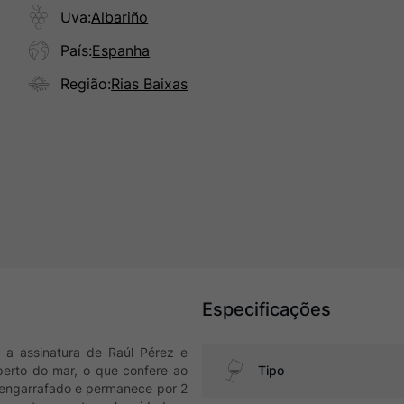
Uva
:
Albariño
País
:
Espanha
Região
:
Rias Baixas
Especificações
 a assinatura de Raúl Pérez e
perto do mar, o que confere ao
Tipo
é engarrafado e permanece por 2