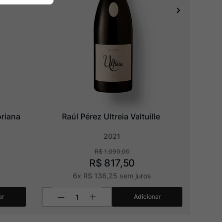
oriana
Raúl Pérez Ultreia Valtuille
2021
R$
1
.
090
,
00
R$
817
,
50
6
x
R$
136
,
25
sem juros
ar
Adicionar