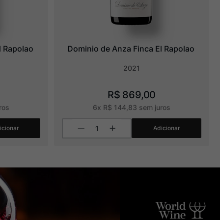
l Rapolao
Dominio de Anza Finca El Rapolao
2021
R$
869
,
00
ros
6
x
R$
144
,
83
sem juros
icionar
Adicionar