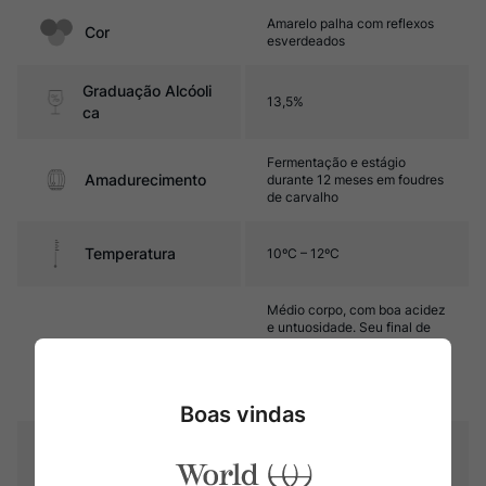
Amarelo palha com reflexos
Cor
esverdeados
Graduação Alcóoli
13,5%
ca
Fermentação e estágio
Amadurecimento
durante 12 meses em foudres
de carvalho
Temperatura
10ºC – 12ºC
Médio corpo, com boa acidez
e untuosidade. Seu final de
boca é agradável e fresco,
Sabor
destacando-se por notas de
frutas brancas e toques
minerais.
Boas vindas
Frutas brancas, como maçãs
e peras, frutas de caroço,
Aroma
como pêssegos, notas