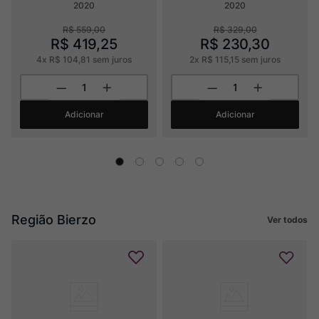
2020
2020
R$
559
,
00
R$
329
,
00
R$
419
,
25
R$
230
,
30
4
x
R$
104
,
81
sem juros
2
x
R$
115
,
15
sem juros
Adicionar
Adicionar
Região Bierzo
Ver todos