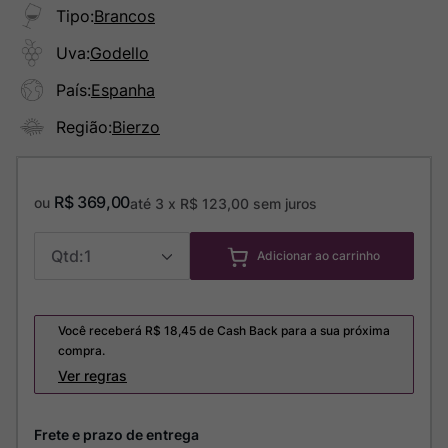
Tipo
:
Brancos
Uva
:
Godello
País
:
Espanha
Região
:
Bierzo
R$
369
,
00
ou
até
3
x
R$
123
,
00
sem juros
1
Adicionar ao carrinho
Você receberá R$
18,45
de Cash Back para a sua próxima
compra.
Ver regras