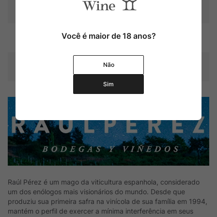
defumadas, tostadas, florais e
toques minerais.
Você é maior de 18 anos?
Contéudo
750 ml
Não
Composição Uva
Godello
Sim
Raúl Pérez é um mago da viticultura espanhola, considerado
um dos enólogos mais visionários do mundo. Desde que
produziu sua primeira safra na vinícola de sua família em 1994,
mantém o perfil de exercer a mínima interferência em seus