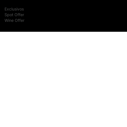
Exclusivos
Spot Offer
Wine Offer
TELEVENDAS
(11) 4003-9463
Nossas formas de pagamento:
Compra protegida por