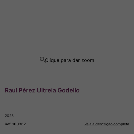
Rocim
8
º
Ver Sacrum
9
º
Champagne
10
º
Raul Pérez Ultreia Godello
2023
Ref
:
100362
Veja a descrição completa