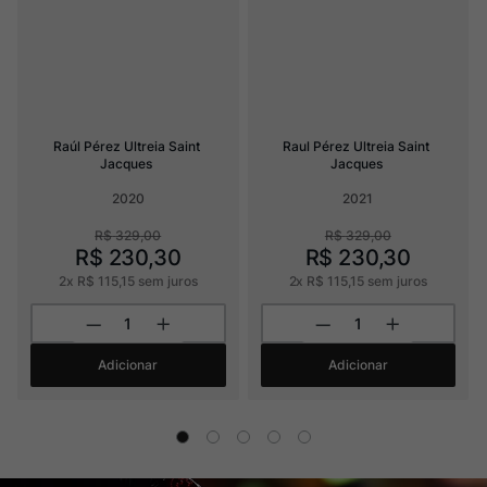
Raúl Pérez Ultreia Saint 
Raul Pérez Ultreia Saint 
Jacques
Jacques
2020
2021
R$
329
,
00
R$
329
,
00
R$
230
,
30
R$
230
,
30
2
x
R$
115
,
15
sem juros
2
x
R$
115
,
15
sem juros
Adicionar
Adicionar