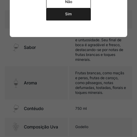
Não
francês sobre as lias (sur lie)
Sim
Temperatura
10ºC – 12ºC
Médio corpo, com boa acidez
e untuosidade. Seu final de
boca é agradável e fresco,
Sabor
destacando-se por notas de
frutas brancas e toques
minerais.
Frutas brancas, como maçãs
e peras, frutas de caroço,
Aroma
como pêssegos, notas
defumadas, tostadas, florais e
toques minerais.
Contéudo
750 ml
Composição Uva
Godello