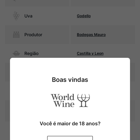
Uva
Godello
Produtor
Bodegas Mauro
Região
Castilla y Leon
Pais
Espanha
Boas vindas
Amarelo palha com reflexos
Cor
esverdeados
Graduação Alcóoli
13,5%
ca
Você é maior de 18 anos?
Fermentação e estágio
durante 10 meses em
Amadurecimento
barricas usadas de carvalho