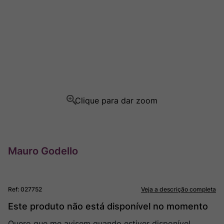
Champagne
8
º
Rocim
9
º
Ver Sacrum
10
º
Mauro Godello
Ref
:
027752
Veja a descrição completa
Este produto não está disponível no momento
Quero que me avisem quando estiver disponível