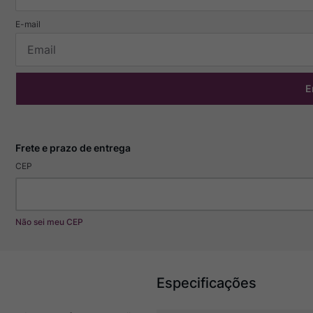
E
CEP
Não sei meu CEP
Especificações