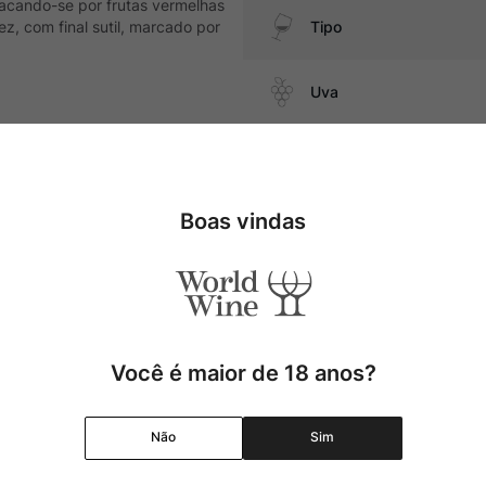
tacando-se por frutas vermelhas
ez, com final sutil, marcado por
Tipo
Uva
funghi, além de entradas leves
Produtor
Boas vindas
Região
Pais
Cor
Você é maior de 18 anos?
Graduação Alcóolica
Não
Sim
Amadurecimento