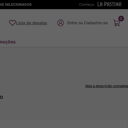
ENS SELECIONADOS
Conheça:
0
Lista de desejos
moções
Veja a descrição completa
to