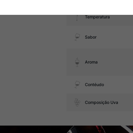
Temperatura
Sabor
Aroma
Contéudo
Composição Uva