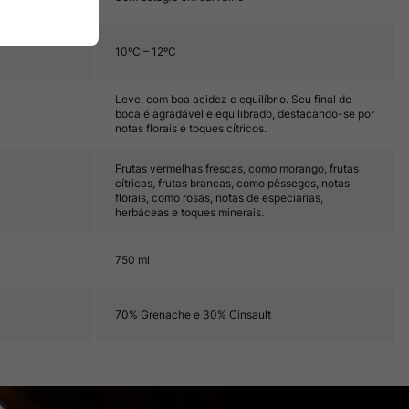
10ºC – 12ºC
Leve, com boa acidez e equilíbrio. Seu final de
boca é agradável e equilibrado, destacando-se por
notas florais e toques cítricos.
Frutas vermelhas frescas, como morango, frutas
cítricas, frutas brancas, como pêssegos, notas
florais, como rosas, notas de especiarias,
herbáceas e toques minerais.
750 ml
70% Grenache e 30% Cinsault