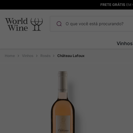
FRETE GRÁTIS
EM 
O que você está procurando?
Termos mais buscados
Vinhos
Maçanita
1
º
Vinhos
Rosés
Château Lafoux
Pinot Noir
2
º
Barolo
3
º
Chablis
4
º
Bodega Garzon
5
º
Garzon
6
º
Pacalet
7
º
Rocim
8
º
Ver Sacrum
9
º