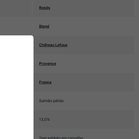
Rosés
Blend
Château Lafoux
Provence
França
Salmão pálido
13,0%
Sem estágio em carvalho