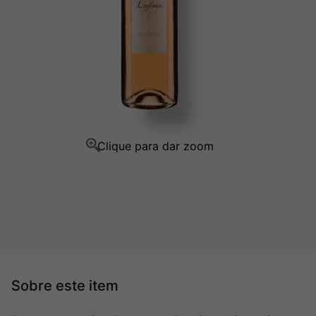
Champagne
10
º