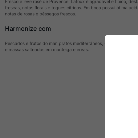
Fresco e leve rosé de Provence, Lafoux é agradável e típico, des
frescas, notas florais e toques cítricos. Em boca possui ótima acid
notas de rosas e pêssegos frescos.
Harmonize com
Pescados e frutos do mar, pratos mediterrâneos, como legumes e 
e massas salteadas em manteiga e ervas.