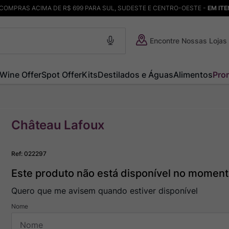
COMPRAS ACIMA DE R$ 699 PARA SUL, SUDESTE E CENTRO-OESTE -
EM IT
Encontre Nossas Lojas
Wine Offer
Spot Offer
Kits
Destilados e Águas
Alimentos
Pro
Château Lafoux
Ref
:
022297
Este produto não está disponível no momen
Quero que me avisem quando estiver disponível