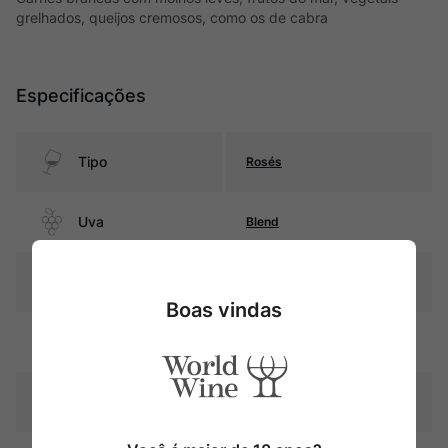
grelhados, queijos cremosos, como os de cabra
Especificações
Tipo
Rosés
Uva
Blend
Região
Provence
Boas vindas
Pais
França
Cor
Salmão pálido