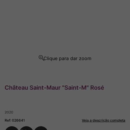
Rocim
8
º
Ver Sacrum
9
º
Champagne
10
º
Château Saint-Maur "Saint-M" Rosé
2020
Ref
:
026641
Veja a descrição completa