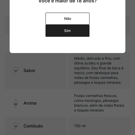
Você é maior de 18 anos?
Graduação Alcóoli
13,0%
ca
Não
Amadurecimento
Sem estágio em carvalho
Sim
Temperatura
10ºC – 12ºC
Médio, delicado e fino, com
ótima acidez e grande
equilíbrio. Seu final de boca é
Sabor
macio, com destaque para
notas de frutas vermelhas,
pêssegos e toques minerais.
Frutas vermelhas frescas,
como morangos, pêssegos
Aroma
brancos, além de notas florais
e toques minerais
Contéudo
750 ml