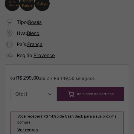
Tipo
:
Rosés
Uva
:
Blend
País
:
França
Região
:
Provence
R$
299
,
00
ou
até
2
x
R$
149
,
50
sem juros
1
Adicionar ao carrinho
Você receberá R$
14,95
de Cash Back para a sua próxima
compra.
Ver regras