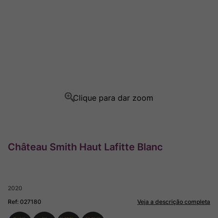
Ver Sacrum
8
º
Rocim
9
º
Champagne
10
º
Château Smith Haut Lafitte Blanc
2020
Ref
:
027180
Veja a descrição completa