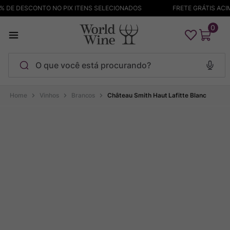
 DE DESCONTO NO PIX ITENS SELECIONADOS
FRETE GRÁTIS ACIMA
0
O que você está procurando?
Termos mais buscados
Vinhos
Brancos
Château Smith Haut Lafitte Blanc
Maçanita
1
º
Pinot Noir
2
º
Barolo
3
º
Garzon
4
º
Chablis
5
º
Bodega Garzon
6
º
Pacalet
7
º