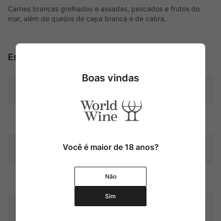
Carnes brancas grelhadas e assadas, pescados e frutos do
mar, além de queijos de capa branca e de cabra.
Especificações
Boas vindas
Tipo
Brancos
Uva
Blend
Você é maior de 18 anos?
Produtor
Château Smith Haut Lafitte
Não
Região
Bordeaux
Sim
Pais
França