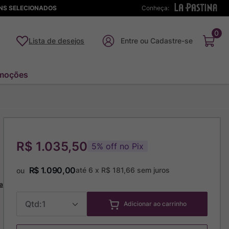
ENS SELECIONADOS
Conheça:
0
Lista de desejos
moções
R$ 1.035,50
5
%
off no Pix
R$
1
.
090
,
00
até
6
x
R$
181
,
66
sem juros
ou
a
1
Adicionar ao carrinho