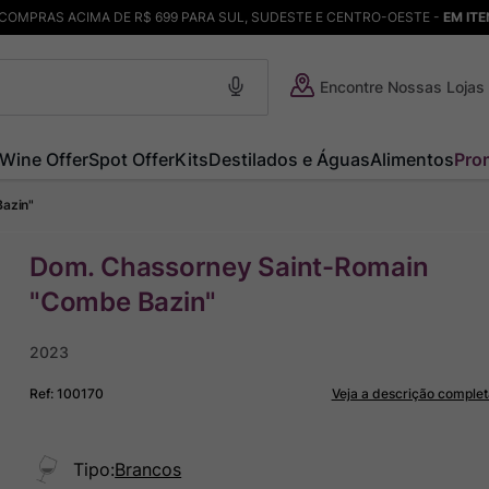
COMPRAS ACIMA DE R$ 699 PARA SUL, SUDESTE E CENTRO-OESTE -
EM IT
Encontre Nossas Lojas
Wine Offer
Spot Offer
Kits
Destilados e Águas
Alimentos
Pro
azin"
Dom. Chassorney Saint-Romain
"Combe Bazin"
2023
Ref
:
100170
Veja a descrição complet
Tipo
:
Brancos