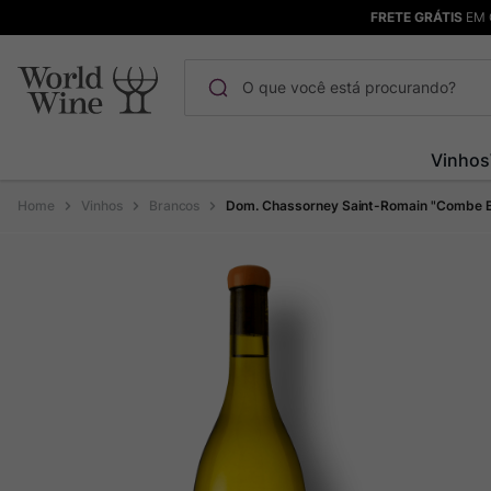
FRETE GRÁTIS
EM 
O que você está procurando?
Termos mais buscados
Vinhos
Maçanita
1
º
Vinhos
Brancos
Dom. Chassorney Saint-Romain "Combe B
Pinot Noir
2
º
Bodega Garzon
3
º
Garzon
4
º
Chablis
5
º
Barolo
6
º
Pacalet
7
º
Champagne
8
º
Rocim
9
º