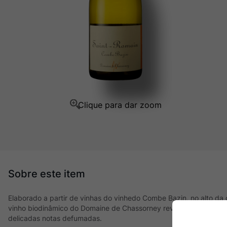
Ver Sacrum
10
º
Elaborado a partir de vinhas do vinhedo Combe Bazin, no alto da
vinho biodinâmico do Domaine de Chassorney revela aromas de fru
delicadas notas defumadas.