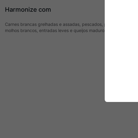
Harmonize com
Carnes brancas grelhadas e assadas, pescados, pratos à base 
molhos brancos, entradas leves e queijos maduros