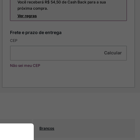
Você receberá R$
54,50
de Cash Back para a sua
próxima compra.
Ver regras
CEP
Não sei meu CEP
Brancos