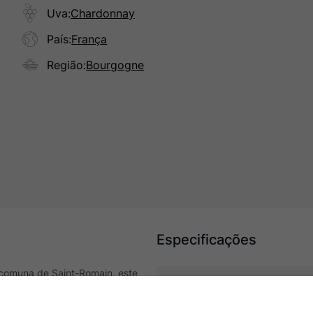
Uva
:
Chardonnay
País
:
França
Região
:
Bourgogne
Especificações
 comuna de Saint-Romain, este
tas brancas frescas, flores e
Tipo