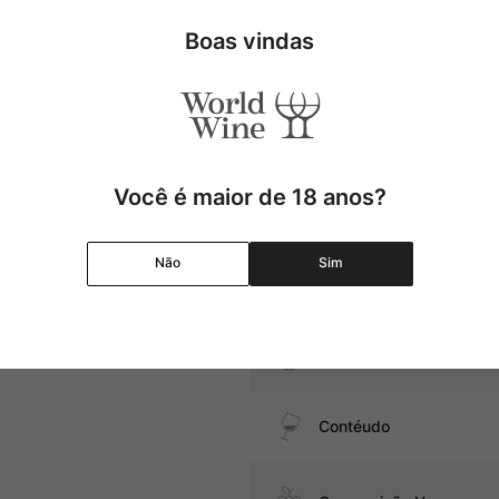
Uva
Boas vindas
de cogumelos, massas com
Produtor
Região
Você é maior de 18 anos?
Pais
Não
Sim
Graduação Alcóolica
Amadurecimento
Contéudo