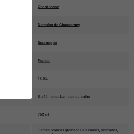
Chardonnay
Domaine de Chassorney
Bourgogne
França
13,5%
6 a 12 meses barris de carvalho
750 ml
Carnes brancas grelhadas e assadas, pescados,