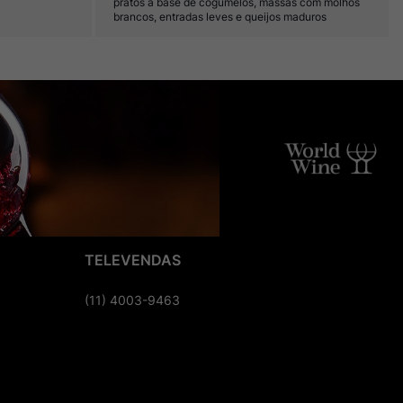
pratos à base de cogumelos, massas com molhos
brancos, entradas leves e queijos maduros
TELEVENDAS
(11) 4003-9463