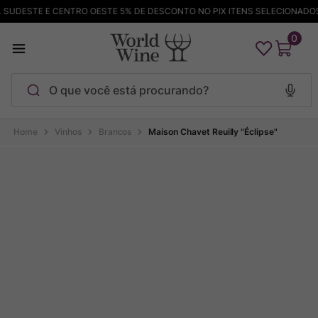
UDESTE E CENTRO OESTE 5% DE DESCONTO NO PIX ITENS SELECIONADOS
0
O que você está procurando?
Termos mais buscados
Vinhos
Brancos
Maison Chavet Reuilly "Éclipse"
Maçanita
1
º
Pinot Noir
2
º
Bodega Garzon
3
º
Garzon
4
º
Chablis
5
º
Barolo
6
º
Pacalet
7
º