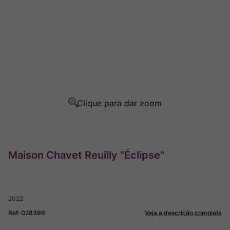
Champagne
8
º
Rocim
9
º
Ver Sacrum
10
º
Maison Chavet Reuilly "Éclipse"
2022
Ref
:
028399
Veja a descrição completa