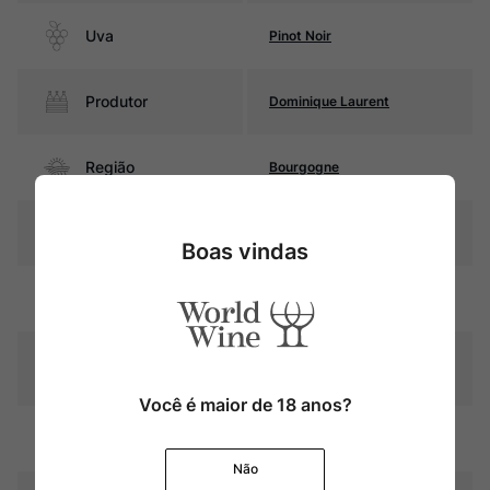
Uva
Pinot Noir
Produtor
Dominique Laurent
Região
Bourgogne
Pais
França
Boas vindas
Rubi intenso com reflexos
Cor
granada
Graduação Alcóoli
14,0%
ca
Você é maior de 18 anos?
10 meses em barricas de
Amadurecimento
carvalho
Não