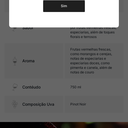
Temperatura
15ºC – 17ºC
Sim
Leve, com taninos finos e boa
acidez. Seu final é marcado
Sabor
por frutas vermelhas frescas,
especiarias, além de toques
florais e terrosos
Frutas vermelhas frescas,
como morangos e cerejas,
notas de especiarias e
Aroma
especiarias doces, como
pimenta e canela, além de
notas de couro
Contéudo
750 ml
Composição Uva
Pinot Noir