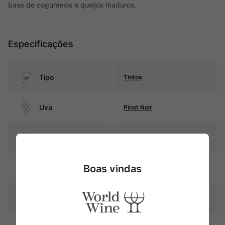
base de cogumelos e queijos maduros.
Especificações
Tipo
Tintos
Uva
Pinot Noir
Produtor
Dominique Laurent
Boas vindas
Região
Bourgogne
Pais
França
Rubi intenso com reflexos