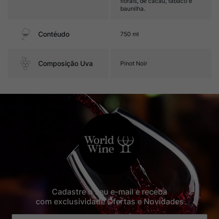
florais, de cacau, tabaco e
baunilha.
Contéudo
750 ml
Composição Uva
Pinot Noir
Cadastre o seu e-mail e receba
com exclusividade Ofertas e Novidades