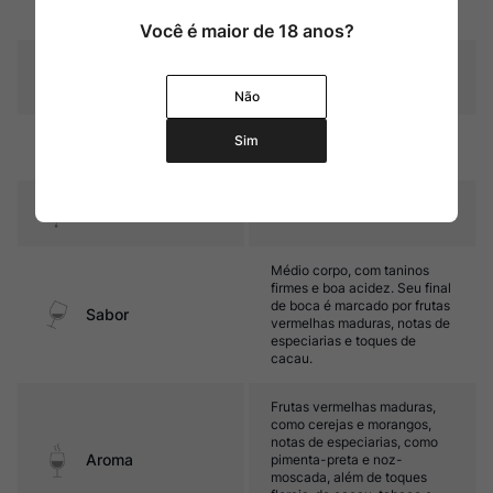
Cor
violáceos
Você é maior de 18 anos?
Graduação Alcóoli
13%
ca
Não
20 meses em barricas de
Sim
Amadurecimento
carvalho
Temperatura
15ºC – 17ºC
Médio corpo, com taninos
firmes e boa acidez. Seu final
de boca é marcado por frutas
Sabor
vermelhas maduras, notas de
especiarias e toques de
cacau.
Frutas vermelhas maduras,
como cerejas e morangos,
notas de especiarias, como
Aroma
pimenta-preta e noz-
moscada, além de toques