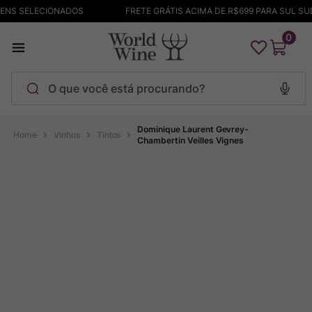
TENS SELECIONADOS
FRETE GRÁTIS ACIMA DE R$699 PARA SUL SU
0
O que você está procurando?
Termos mais buscados
Dominique Laurent Gevrey-
Vinhos
Tintos
Chambertin Veilles Vignes
Maçanita
1
º
Pinot Noir
2
º
Barolo
3
º
Chablis
4
º
Bodega Garzon
5
º
Garzon
6
º
Pacalet
7
º