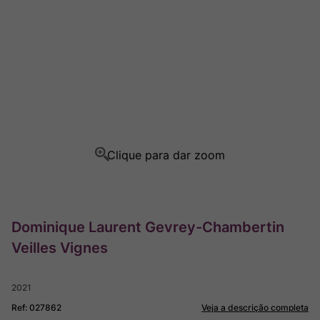
Rocim
8
º
Ver Sacrum
9
º
Champagne
10
º
Dominique Laurent Gevrey-Chambertin
Veilles Vignes
2021
Ref
:
027862
Veja a descrição completa