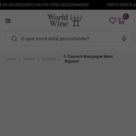
5% DE DESCONTO NO PIX ITENS SELECIONADOS
FRETE GRÁTIS ACI
0
O que você está procurando?
Termos mais buscados
F. Cossard Bourgogne Blanc
Vinhos
Brancos
"Bigotes"
Maçanita
1
º
Pinot Noir
2
º
Bodega Garzon
3
º
Garzon
4
º
Chablis
5
º
Barolo
6
º
Pacalet
7
º