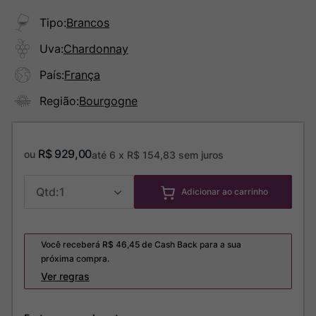
Tipo
:
Brancos
Uva
:
Chardonnay
País
:
França
Região
:
Bourgogne
R$
929
,
00
ou
até
6
x
R$
154
,
83
sem juros
1
Adicionar ao carrinho
Você receberá R$
46,45
de Cash Back para a sua
próxima compra.
Ver regras