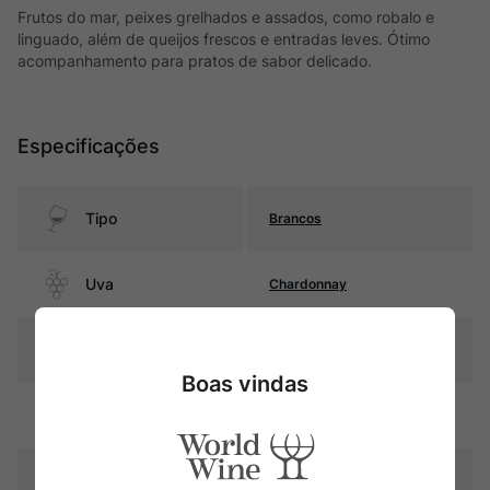
Frutos do mar, peixes grelhados e assados, como robalo e
linguado, além de queijos frescos e entradas leves. Ótimo
acompanhamento para pratos de sabor delicado.
Especificações
Tipo
Brancos
Uva
Chardonnay
Produtor
Frédéric Cossard
Boas vindas
Região
Bourgogne
Pais
França