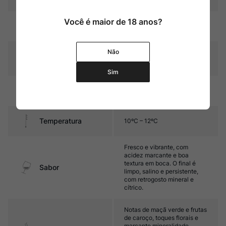
Você é maior de 18 anos?
Dourado-palha com leves
Cor
reflexos esverdeados.
Não
Graduação Alcóoli
12,5%
ca
Sim
9 a 12 meses em qvevri,
Amadurecimento
sobre borras finas.
Temperatura
10ºC – 12ºC
Fresco e vibrante, com
acidez marcante e boa
textura em boca. O final é
Sabor
limpo, salino e persistente,
com retrogosto mineral e
cítrico.
Notas de maçã verde e frutas
de caroço, toques florais e
marcante mineralidade.