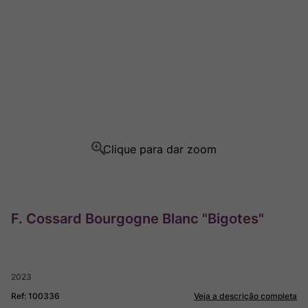
Champagne
8
º
Rocim
9
º
Ver Sacrum
10
º
F. Cossard Bourgogne Blanc "Bigotes"
2023
Ref
:
100336
Veja a descrição completa