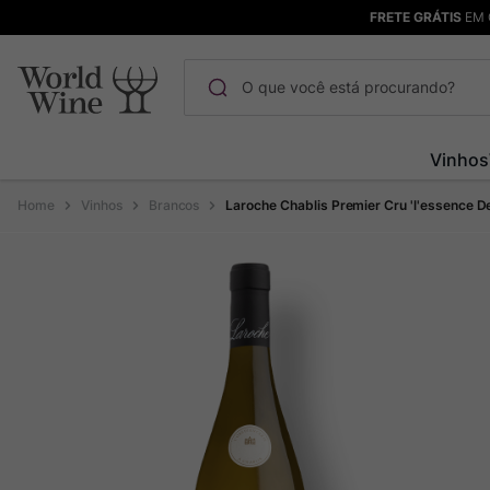
FRETE GRÁTIS
EM 
O que você está procurando?
Termos mais buscados
Vinhos
Maçanita
1
º
Vinhos
Brancos
Laroche Chablis Premier Cru 'l'essence D
Pinot Noir
2
º
Barolo
3
º
Chablis
4
º
Bodega Garzon
5
º
Garzon
6
º
Pacalet
7
º
Rocim
8
º
Ver Sacrum
9
º