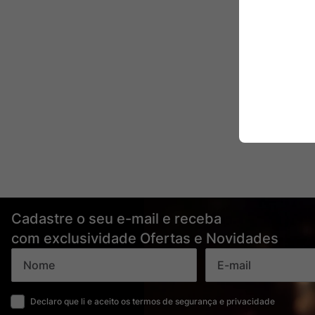
Cadastre o seu e-mail e receba
com exclusividade Ofertas e Novidades
Declaro que li e aceito os termos de segurança e privacidade