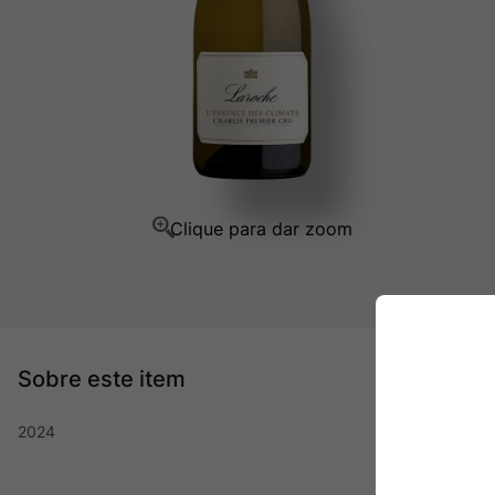
Champagne
10
º
2024