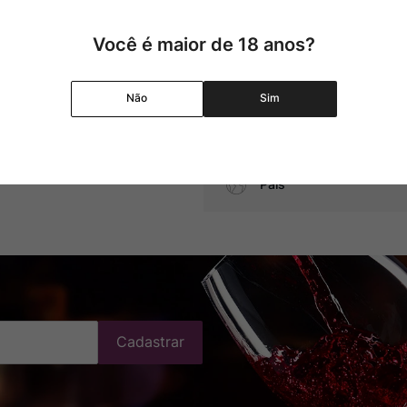
Uva
Você é maior de 18 anos?
Produtor
Não
Sim
Região
Pais
Cadastrar