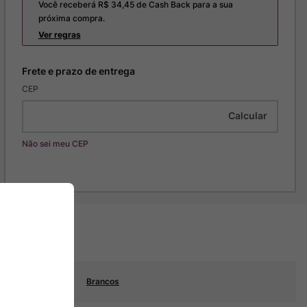
Você receberá R$
34,45
de Cash Back para a sua
próxima compra.
Ver regras
CEP
Não sei meu CEP
Brancos