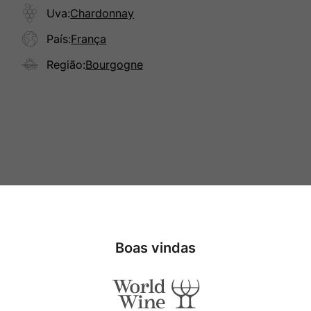
Uva
:
Chardonnay
País
:
França
Região
:
Bourgogne
Especificações
Boas vindas
Tipo