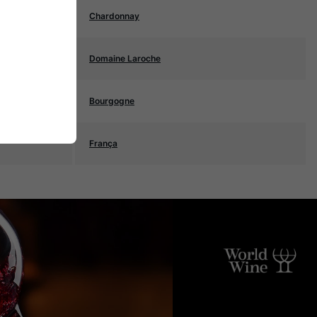
Chardonnay
Domaine Laroche
Bourgogne
França