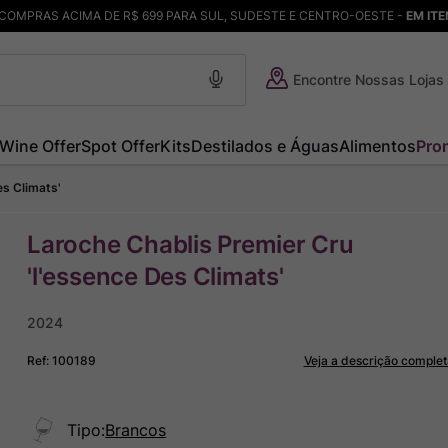
COMPRAS ACIMA DE R$ 699 PARA SUL, SUDESTE E CENTRO-OESTE -
EM IT
Encontre Nossas Lojas
Wine Offer
Spot Offer
Kits
Destilados e Águas
Alimentos
Pro
es Climats'
Laroche Chablis Premier Cru
'l'essence Des Climats'
2024
Ref
:
100189
Veja a descrição complet
Tipo
:
Brancos