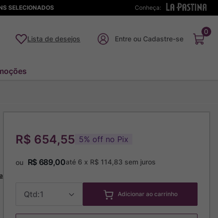
ENS SELECIONADOS
Conheça:
0
Lista de desejos
moções
R$ 654,55
5
%
off no Pix
R$
689
,
00
até
6
x
R$
114
,
83
sem juros
ou
a
1
Adicionar ao carrinho