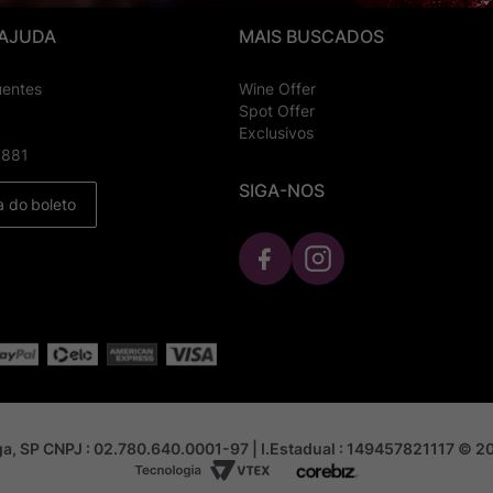
 AJUDA
MAIS BUSCADOS
uentes
Wine Offer
Spot Offer
Exclusivos
8881
SIGA-NOS
a do boleto
nga, SP CNPJ : 02.780.640.0001-97 | I.Estadual : 149457821117 © 