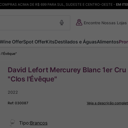
COMPRAS ACIMA DE R$ 699 PARA SUL, SUDESTE E CENTRO-OESTE -
EM IT
Encontre Nossas Lojas
Wine Offer
Spot Offer
Kits
Destilados e Águas
Alimentos
Pro
s l'Évêque"
David Lefort Mercurey Blanc 1er Cru
"Clos l'Évêque"
2022
Ref
:
030087
Veja a descrição complet
Tipo
:
Brancos