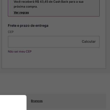
Você receberá R$
43,45
de Cash Back para a sua
próxima compra.
Ver regras
CEP
Não sei meu CEP
Brancos