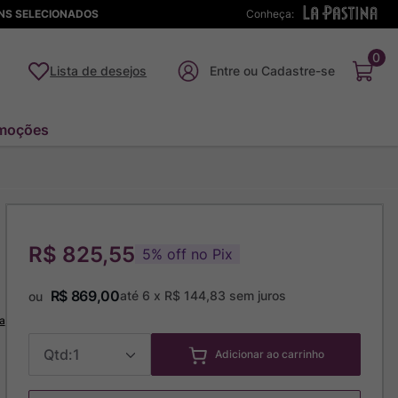
ENS SELECIONADOS
Conheça:
0
Lista de desejos
moções
R$ 825,55
5
%
off no Pix
R$
869
,
00
até
6
x
R$
144
,
83
sem juros
ou
a
1
Adicionar ao carrinho