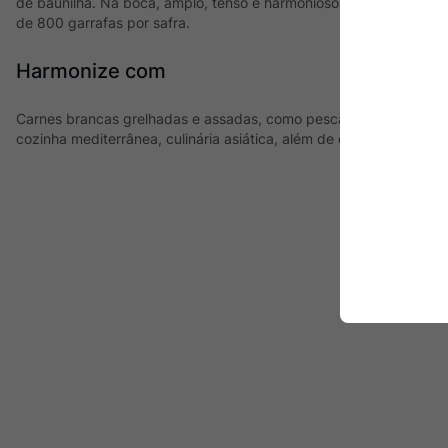
de baunilha. Na boca, amplo, tenso e harmonioso, com final cítri
de 800 garrafas por safra.
Harmonize com
Carnes brancas grelhadas e assadas, como pescados, frutos do 
cozinha mediterrânea, culinária asiática, além de queijos de capa