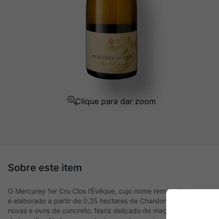
Ver Sacrum
10
º
O Mercurey 1er Cru Clos l'Évêque, cujo nome remete às terras qu
é elaborado a partir de 0,25 hectares de Chardonnay orgânico. E
novas e ovos de concreto. Nariz delicado de maçã, pêssego branco