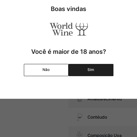
co e persistente, em uma média
Uva
Boas vindas
Produtor
mar e aves, preparações da
 branca, como o Brie.
Região
Você é maior de 18 anos?
Pais
Não
Sim
Graduação Alcóolica
Amadurecimento
Contéudo
Composição Uva