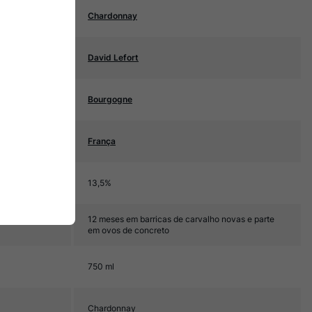
Chardonnay
David Lefort
Bourgogne
França
13,5%
12 meses em barricas de carvalho novas e parte
em ovos de concreto
750 ml
Chardonnay