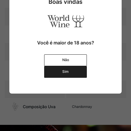
Boas vindas
Produtor
Morey Coffinet
Região
Bourgogne
Você é maior de 18 anos?
Pais
França
Não
Graduação Alcóoli
13%
Sim
ca
Contéudo
750 ml
Composição Uva
Chardonnay