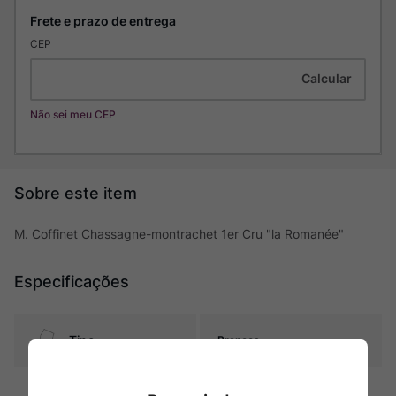
CEP
Não sei meu CEP
M. Coffinet Chassagne-montrachet 1er Cru "la Romanée"
Especificações
Tipo
Brancos
Uva
Chardonnay