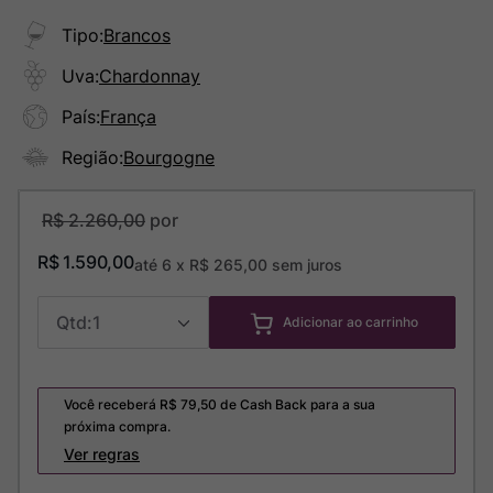
Tipo
:
Brancos
Uva
:
Chardonnay
País
:
França
Região
:
Bourgogne
R$
2
.
260
,
00
R$
1
.
590
,
00
até
6
x
R$
265
,
00
sem juros
1
Adicionar ao carrinho
Você receberá R$
79,50
de Cash Back para a sua
próxima compra.
Ver regras