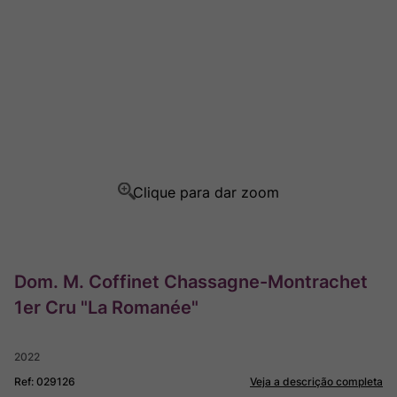
Ver Sacrum
8
º
Champagne
9
º
Rocim
10
º
Dom. M. Coffinet Chassagne-Montrachet
1er Cru "La Romanée"
2022
Ref
:
029126
Veja a descrição completa