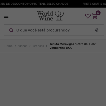
% DE DESCONTO NO PIX ITENS SELECIONADOS
FRETE GRÁTIS ACI
0
O que você está procurando?
Termos mais buscados
Tenuta Meraviglia "Botro dei Fichi"
Vinhos
Brancos
Vermentino DOC
Maçanita
1
º
Pinot Noir
2
º
Barolo
3
º
Garzon
4
º
Chablis
5
º
Bodega Garzon
6
º
Pacalet
7
º