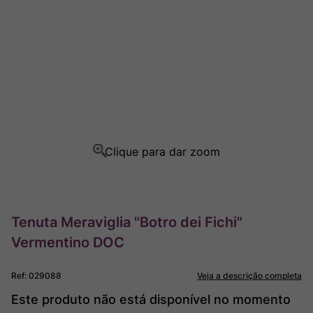
Ver Sacrum
8
º
Rocim
9
º
Champagne
10
º
Tenuta Meraviglia "Botro dei Fichi"
Vermentino DOC
Ref
:
029088
Veja a descrição completa
Este produto não está disponível no momento