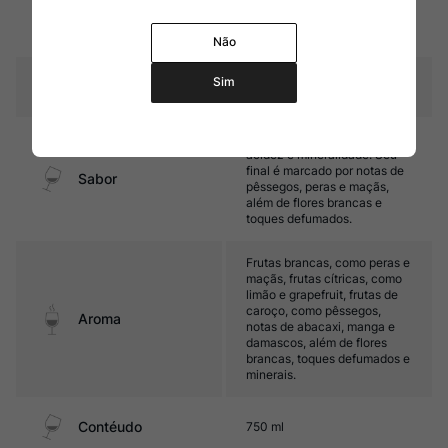
3 meses em tanques de
Amadurecimento
cimento
Não
Sim
Temperatura
8ºC – 10ºC
Médio corpo, com ótima
acidez e mineralidade. Seu
final é marcado por notas de
Sabor
pêssegos, peras e maçãs,
além de flores brancas e
toques defumados.
Frutas brancas, como peras e
maçãs, frutas cítricas, como
limão e grapefruit, frutas de
caroço, como pêssegos,
Aroma
notas de abacaxi, manga e
damascos, além de flores
brancas, toques defumados e
minerais.
Contéudo
750 ml