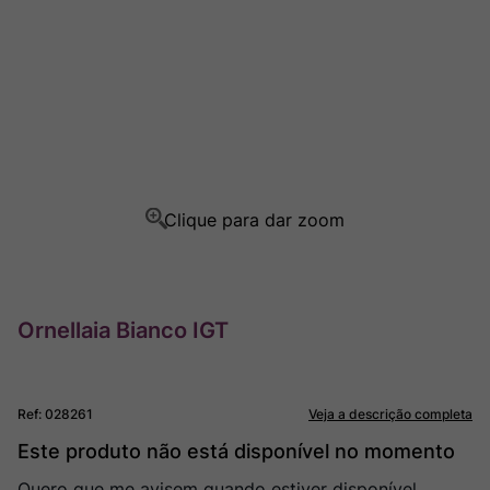
Champagne
8
º
Rocim
9
º
Ver Sacrum
10
º
Ornellaia Bianco IGT
Ref
:
028261
Veja a descrição completa
Este produto não está disponível no momento
Quero que me avisem quando estiver disponível