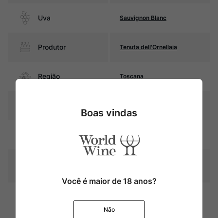
Uva
Sauvignon Blanc
Produtor
Tenuta dell'Ornellaia
Região
Toscana
Pais
Itália
Boas vindas
Amarelo palha com reflexos
Cor
dourados
Graduação Alcóoli
13,0%
ca
Você é maior de 18 anos?
Fermentação e estágio em
barricas de carvalho francês
Amadurecimento
(25% novas) durante 10
Não
meses