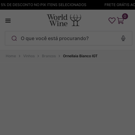
% DE DESCONTO NO PIX ITENS SELECIONADOS
FRETE GRÁTIS ACIM
0
O que você está procurando?
Termos mais buscados
Vinhos
Brancos
Ornellaia Bianco IGT
Maçanita
1
º
Pinot Noir
2
º
Bodega Garzon
3
º
Garzon
4
º
Chablis
5
º
Barolo
6
º
Pacalet
7
º