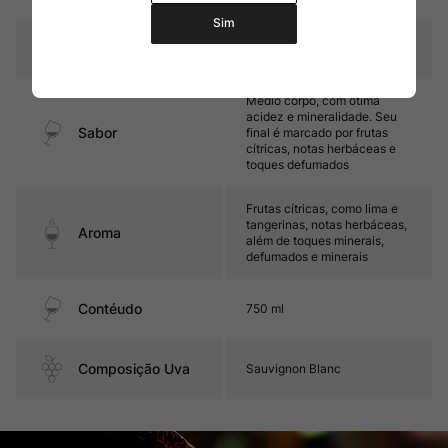
Sim
Temperatura
10ºC – 12ºC
Médio corpo, com ótima
acidez e mineralidade. Seu
Sabor
final é marcado por frutas
cítricas, notas herbáceas e
toques defumados
Frutas cítricas, como lima e
tangerinas, notas herbáceas,
Aroma
além de toques minerais,
defumados e minerais
Contéudo
750 ml
Composição Uva
Sauvignon Blanc