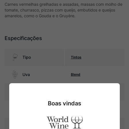
Carnes vermelhas grelhadas e assadas, massas com molho de
tomate, churrasco, pizzas com queijo, embutidos e queijos
amarelos, como o Gouda e o Gruyère.
Especificações
Tipo
Tintos
Uva
Blend
Produtor
Torrevento
Boas vindas
Região
Puglia
Pais
Itália