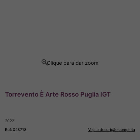
Champagne
8
º
Rocim
9
º
Ver Sacrum
10
º
Torrevento È Arte Rosso Puglia IGT
2022
Ref
:
028718
Veja a descrição completa