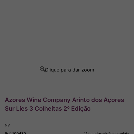
Rocim
8
º
Ver Sacrum
9
º
Champagne
10
º
Azores Wine Company Arinto dos Açores
Sur Lies 3 Colheitas 2º Edição
NV
Ref
:
100430
Veja a descrição completa