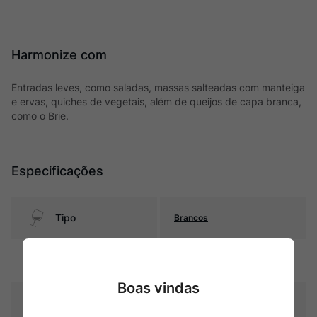
Harmonize com
Entradas leves, como saladas, massas salteadas com manteiga
e ervas, quiches de vegetais, além de queijos de capa branca,
como o Brie.
Especificações
Tipo
Brancos
Uva
Arinto
Boas vindas
Região
Açores