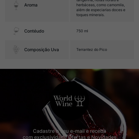
Aroma
herbáceas, como camomila,
além de especiarias doces e
toques minerais.
Contéudo
750 ml
Composição Uva
Terrantez do Pico
Cadastre o seu e-mail e receba
com exclusividade Ofertas e Novidades