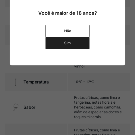
Você é maior de 18 anos?
Amarelo palha com reflexos
Cor
esverdeados
Não
Graduação Alcóoli
12,5%
ca
Sim
Fermentação e contato com
as lias por 10 meses em
Amadurecimento
barricas de carvalho (30% do
vinho)
Temperatura
10ºC – 12ºC
Frutas cítricas, como lima e
tangerina, notas florais e
Sabor
herbáceas, como camomila,
além de especiarias doces e
toques minerais.
Frutas cítricas, como lima e
tangerina, notas florais e