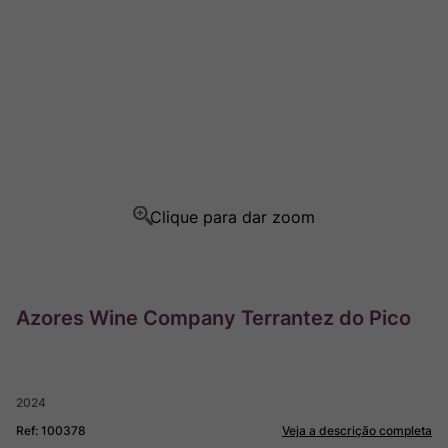
Champagne
8
º
Rocim
9
º
Ver Sacrum
10
º
Azores Wine Company Terrantez do Pico
2024
Ref
:
100378
Veja a descrição completa