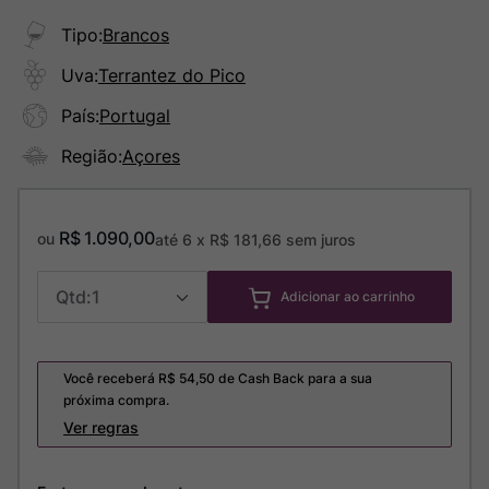
Tipo
:
Brancos
Uva
:
Terrantez do Pico
País
:
Portugal
Região
:
Açores
R$
1
.
090
,
00
ou
até
6
x
R$
181
,
66
sem juros
1
Adicionar ao carrinho
Você receberá R$
54,50
de Cash Back para a sua
próxima compra.
Ver regras