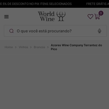
5% DE DESCONTO NO PIX ITENS SELECIONADOS
FRETE GRÁTIS AC
0
O que você está procurando?
Termos mais buscados
Azores Wine Company Terrantez do
Vinhos
Brancos
Pico
Maçanita
1
º
Pinot Noir
2
º
Bodega Garzon
3
º
Garzon
4
º
Chablis
5
º
Barolo
6
º
Pacalet
7
º