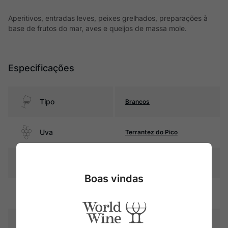
Aperitivos, entradas leves, peixes grelhados, preparações à
base de frutos do mar, aves e queijos de massa mole.
Especificações
Tipo
Brancos
Uva
Terrantez do Pico
Produtor
Maçanita
Boas vindas
Região
Açores
Pais
Portugal